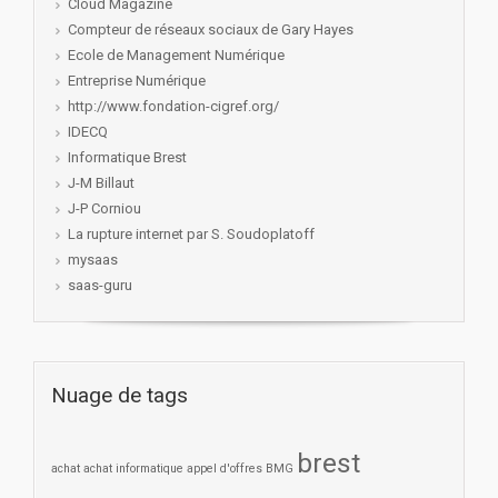
Cloud Magazine
Compteur de réseaux sociaux de Gary Hayes
Ecole de Management Numérique
Entreprise Numérique
http://www.fondation-cigref.org/
IDECQ
Informatique Brest
J-M Billaut
J-P Corniou
La rupture internet par S. Soudoplatoff
mysaas
saas-guru
Nuage de tags
brest
achat
achat informatique
appel d'offres
BMG