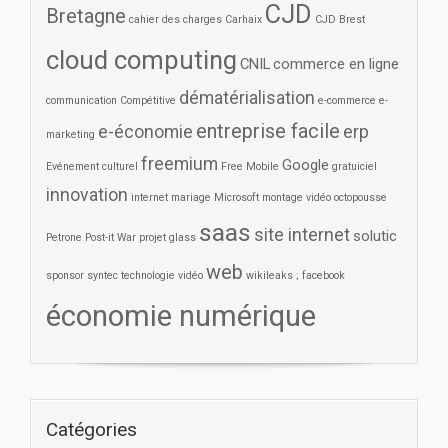
CJD
Bretagne
cahier des charges
Carhaix
CJD Brest
cloud computing
CNIL
commerce en ligne
dématérialisation
communication
Compétitive
e-commerce
e-
entreprise facile
e-économie
erp
marketing
freemium
Google
Evénement culturel
Free Mobile
gratuiciel
innovation
internet
mariage
Microsoft
montage vidéo
octopousse
saas
site internet
solutic
Petrone
Post-it War
projet glass
web
sponsor
syntec
technologie
vidéo
wikileaks ; facebook
économie numérique
Catégories