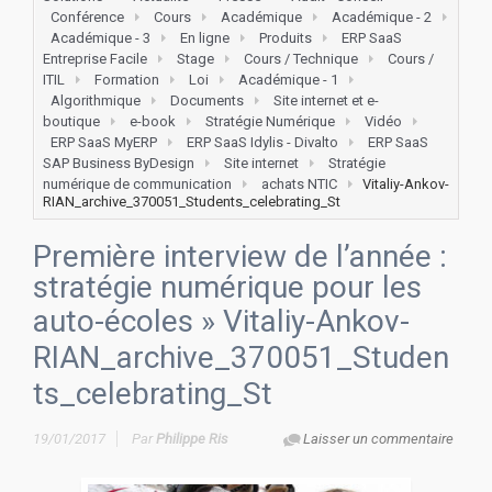
Conférence
Cours
Académique
Académique - 2
Académique - 3
En ligne
Produits
ERP SaaS
Entreprise Facile
Stage
Cours / Technique
Cours /
ITIL
Formation
Loi
Académique - 1
Algorithmique
Documents
Site internet et e-
boutique
e-book
Stratégie Numérique
Vidéo
ERP SaaS MyERP
ERP SaaS Idylis - Divalto
ERP SaaS
SAP Business ByDesign
Site internet
Stratégie
numérique de communication
achats NTIC
Vitaliy-Ankov-
RIAN_archive_370051_Students_celebrating_St
Première interview de l’année :
stratégie numérique pour les
auto-écoles
» Vitaliy-Ankov-
RIAN_archive_370051_Studen
ts_celebrating_St
19/01/2017
Par
Philippe Ris
Laisser un commentaire