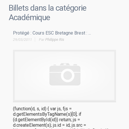
Billets dans la catégorie
Académique
Protégé : Cours ESC Bretagne Brest : ...
29/03/2011
Par
Philippe Ris
(function(d, s, id) { var js, fjs =
d.getElementsByTagName(s)[0]; if
(d.getElementById(id)) return; js =
d.createElement(s); js.id = id; js.src =