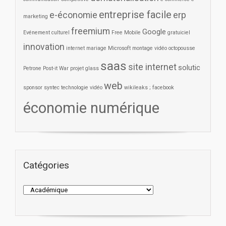
entreprise facile
e-économie
erp
marketing
freemium
Google
Evénement culturel
Free Mobile
gratuiciel
innovation
internet
mariage
Microsoft
montage vidéo
octopousse
saas
site internet
solutic
Petrone
Post-it War
projet glass
web
sponsor
syntec
technologie
vidéo
wikileaks ; facebook
économie numérique
Catégories