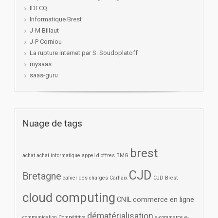
IDECQ
Informatique Brest
J-M Billaut
J-P Corniou
La rupture internet par S. Soudoplatoff
mysaas
saas-guru
Nuage de tags
brest
achat
achat informatique
appel d'offres
BMG
CJD
Bretagne
cahier des charges
Carhaix
CJD Brest
cloud computing
CNIL
commerce en ligne
dématérialisation
communication
Compétitive
e-commerce
e-