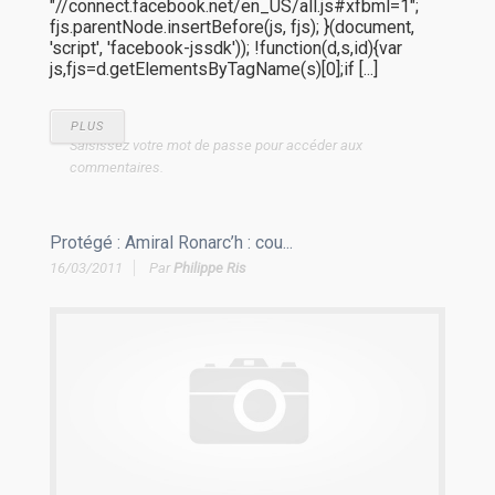
"//connect.facebook.net/en_US/all.js#xfbml=1";
fjs.parentNode.insertBefore(js, fjs); }(document,
'script', 'facebook-jssdk')); !function(d,s,id){var
js,fjs=d.getElementsByTagName(s)[0];if [...]
PLUS
Saisissez votre mot de passe pour accéder aux
commentaires.
Protégé : Amiral Ronarc’h : cou...
16/03/2011
Par
Philippe Ris