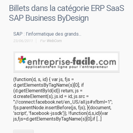
Billets dans la catégorie
ERP SaaS
SAP Business ByDesign
SAP : l’informatique des grands...
23/06/2011
Par
WebCom
(function(d, s, id) { var js, fjs =
d.getElementsByTagName(s)[0]; if
(d.getElementById(id)) return; js =
d.createElement(s); js.id = id; js.src =
"//connect.facebook.net/en_US/all.js#xfbml=1";
fjs.parentNode.insertBefore(js, fjs); }(document,
'script', 'facebook-jssdk')); !function(d,s,id){var
js,fjs=d.getElementsByTagName(s)[0];if [...]