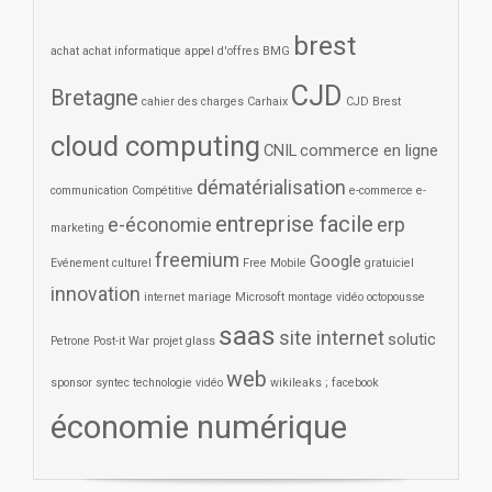
brest
achat
achat informatique
appel d'offres
BMG
CJD
Bretagne
cahier des charges
Carhaix
CJD Brest
cloud computing
CNIL
commerce en ligne
dématérialisation
communication
Compétitive
e-commerce
e-
entreprise facile
e-économie
erp
marketing
freemium
Google
Evénement culturel
Free Mobile
gratuiciel
innovation
internet
mariage
Microsoft
montage vidéo
octopousse
saas
site internet
solutic
Petrone
Post-it War
projet glass
web
sponsor
syntec
technologie
vidéo
wikileaks ; facebook
économie numérique