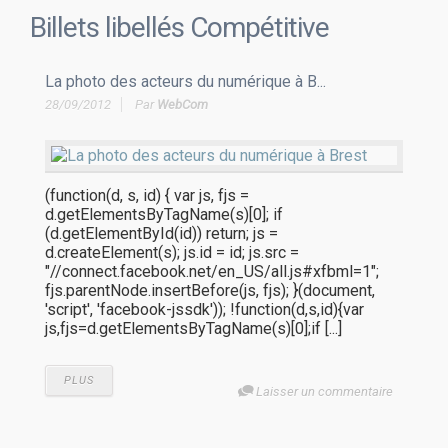
Billets libellés
Compétitive
La photo des acteurs du numérique à B...
28/09/2012
Par
WebCom
(function(d, s, id) { var js, fjs =
d.getElementsByTagName(s)[0]; if
(d.getElementById(id)) return; js =
d.createElement(s); js.id = id; js.src =
"//connect.facebook.net/en_US/all.js#xfbml=1";
fjs.parentNode.insertBefore(js, fjs); }(document,
'script', 'facebook-jssdk')); !function(d,s,id){var
js,fjs=d.getElementsByTagName(s)[0];if [...]
PLUS
Laisser un commentaire