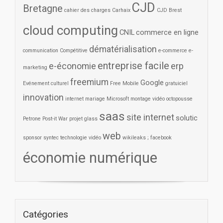
CJD
Bretagne
cahier des charges
Carhaix
CJD Brest
cloud computing
CNIL
commerce en ligne
dématérialisation
communication
Compétitive
e-commerce
e-
entreprise facile
e-économie
erp
marketing
freemium
Google
Evénement culturel
Free Mobile
gratuiciel
innovation
internet
mariage
Microsoft
montage vidéo
octopousse
saas
site internet
solutic
Petrone
Post-it War
projet glass
web
sponsor
syntec
technologie
vidéo
wikileaks ; facebook
économie numérique
Catégories