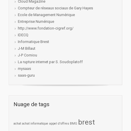
Cloud Magazine
Compteur de réseaux sociaux de Gary Hayes
Ecole de Management Numérique
Entreprise Numérique
http://www.fondation-cigref.org/
IDECQ
Informatique Brest
J-M Billaut
J-P Corniou
La rupture internet par S. Soudoplatoff
mysaas
saas-guru
Nuage de tags
brest
achat
achat informatique
appel d'offres
BMG