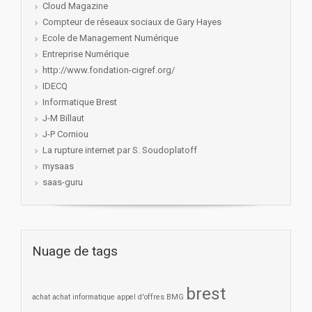
Cloud Magazine
Compteur de réseaux sociaux de Gary Hayes
Ecole de Management Numérique
Entreprise Numérique
http://www.fondation-cigref.org/
IDECQ
Informatique Brest
J-M Billaut
J-P Corniou
La rupture internet par S. Soudoplatoff
mysaas
saas-guru
Nuage de tags
brest
achat
achat informatique
appel d'offres
BMG