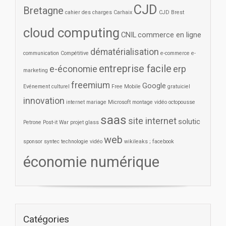
CJD
Bretagne
cahier des charges
Carhaix
CJD Brest
cloud computing
CNIL
commerce en ligne
dématérialisation
communication
Compétitive
e-commerce
e-
entreprise facile
e-économie
erp
marketing
freemium
Google
Evénement culturel
Free Mobile
gratuiciel
innovation
internet
mariage
Microsoft
montage vidéo
octopousse
saas
site internet
solutic
Petrone
Post-it War
projet glass
web
sponsor
syntec
technologie
vidéo
wikileaks ; facebook
économie numérique
Catégories