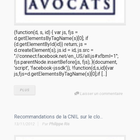
(function(d, s, id) { var js, fjs =
d.getElementsByTagName(s)[0]; if
(d.getElementById(id)) return; js =
d.createElement(s); js.id = id; js.src =
"//connect.facebook.net/en_US/all.js#xfbml=1";
fjs.parentNode.insertBefore(js, fjs); }(document,
'script', 'facebook-jssdk')); !function(d,s,id){var
js,fjs=d.getElementsByTagName(s)[0];if [...]
PLUS
Laisser un commentaire
Recommandations de la CNIL sur le clo...
13/11/2012
Par
Philippe Ris