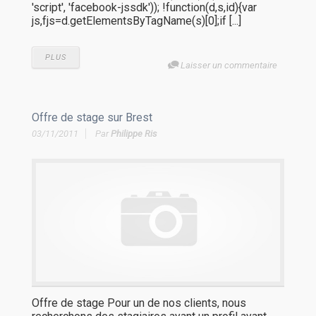
'script', 'facebook-jssdk')); !function(d,s,id){var
js,fjs=d.getElementsByTagName(s)[0];if [...]
PLUS
Laisser un commentaire
Offre de stage sur Brest
03/11/2011
Par
Philippe Ris
Offre de stage Pour un de nos clients, nous