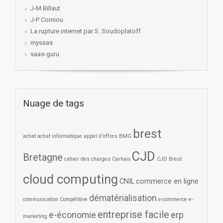
J-M Billaut
J-P Corniou
La rupture internet par S. Soudoplatoff
mysaas
saas-guru
Nuage de tags
brest
achat
achat informatique
appel d'offres
BMG
CJD
Bretagne
cahier des charges
Carhaix
CJD Brest
cloud computing
CNIL
commerce en ligne
dématérialisation
communication
Compétitive
e-commerce
e-
entreprise facile
e-économie
erp
marketing