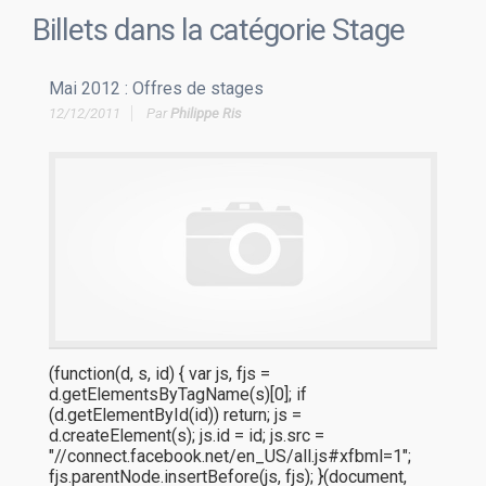
Billets dans la catégorie
Stage
Mai 2012 : Offres de stages
12/12/2011
Par
Philippe Ris
(function(d, s, id) { var js, fjs =
d.getElementsByTagName(s)[0]; if
(d.getElementById(id)) return; js =
d.createElement(s); js.id = id; js.src =
"//connect.facebook.net/en_US/all.js#xfbml=1";
fjs.parentNode.insertBefore(js, fjs); }(document,