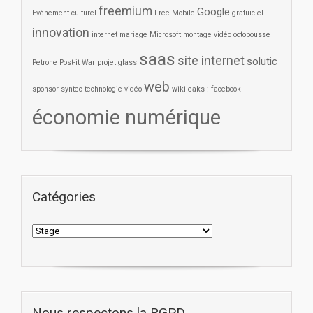
freemium
Google
Evénement culturel
Free Mobile
gratuiciel
innovation
internet
mariage
Microsoft
montage vidéo
octopousse
saas
site internet
solutic
Petrone
Post-it War
projet glass
web
sponsor
syntec
technologie
vidéo
wikileaks ; facebook
économie numérique
Catégories
Nous respectons la RGPD