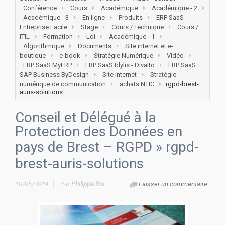
Conférence
Cours
Académique
Académique - 2
Académique - 3
En ligne
Produits
ERP SaaS
Entreprise Facile
Stage
Cours / Technique
Cours /
ITIL
Formation
Loi
Académique - 1
Algorithmique
Documents
Site internet et e-
boutique
e-book
Stratégie Numérique
Vidéo
ERP SaaS MyERP
ERP SaaS Idylis - Divalto
ERP SaaS
SAP Business ByDesign
Site internet
Stratégie
numérique de communication
achats NTIC
rgpd-brest-
auris-solutions
Conseil et Délégué à la
Protection des Données en
pays de Brest – RGPD
» rgpd-
brest-auris-solutions
10/05/2019
Par
Philippe Ris
Laisser un commentaire