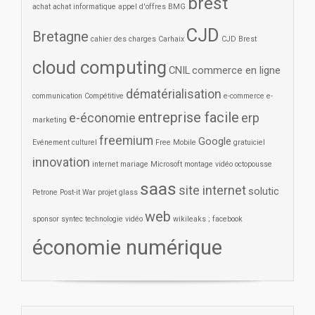
brest
achat
achat informatique
appel d'offres
BMG
CJD
Bretagne
cahier des charges
Carhaix
CJD Brest
cloud computing
CNIL
commerce en ligne
dématérialisation
communication
Compétitive
e-commerce
e-
entreprise facile
e-économie
erp
marketing
freemium
Google
Evénement culturel
Free Mobile
gratuiciel
innovation
internet
mariage
Microsoft
montage vidéo
octopousse
saas
site internet
solutic
Petrone
Post-it War
projet glass
web
sponsor
syntec
technologie
vidéo
wikileaks ; facebook
économie numérique