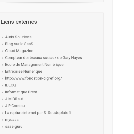
Liens externes
Auris Solutions
Blog sur le SaaS
Cloud Magazine
Compteur de réseaux sociaux de Gary Hayes
Ecole de Management Numérique
Entreprise Numérique
http://www.fondation-cigref.org/
IDECQ
Informatique Brest
J-M Billaut
J-P Corniou
La rupture internet par S. Soudoplatoff
mysaas
saas-guru