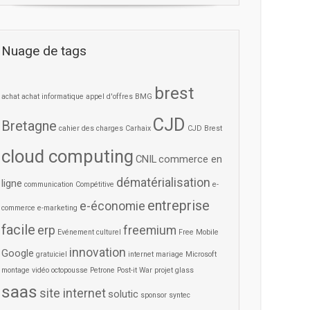
Nuage de tags
brest
achat
achat informatique
appel d'offres
BMG
CJD
Bretagne
cahier des charges
Carhaix
CJD Brest
cloud computing
CNIL
commerce en
dématérialisation
ligne
communication
Compétitive
e-
entreprise
e-économie
commerce
e-marketing
facile
erp
freemium
Evénement culturel
Free Mobile
innovation
Google
gratuiciel
internet
mariage
Microsoft
montage vidéo
octopousse
Petrone
Post-it War
projet glass
saas
site internet
solutic
sponsor
syntec