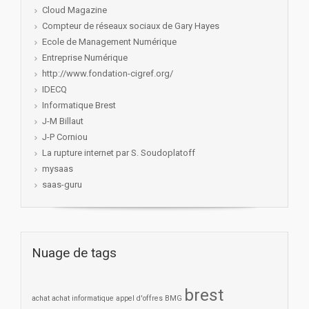
Cloud Magazine
Compteur de réseaux sociaux de Gary Hayes
Ecole de Management Numérique
Entreprise Numérique
http://www.fondation-cigref.org/
IDECQ
Informatique Brest
J-M Billaut
J-P Corniou
La rupture internet par S. Soudoplatoff
mysaas
saas-guru
Nuage de tags
brest
achat
achat informatique
appel d'offres
BMG