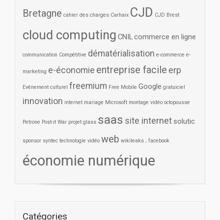
CJD
Bretagne
cahier des charges
Carhaix
CJD Brest
cloud computing
CNIL
commerce en ligne
dématérialisation
communication
Compétitive
e-commerce
e-
entreprise facile
e-économie
erp
marketing
freemium
Google
Evénement culturel
Free Mobile
gratuiciel
innovation
internet
mariage
Microsoft
montage vidéo
octopousse
saas
site internet
solutic
Petrone
Post-it War
projet glass
web
sponsor
syntec
technologie
vidéo
wikileaks ; facebook
économie numérique
Catégories