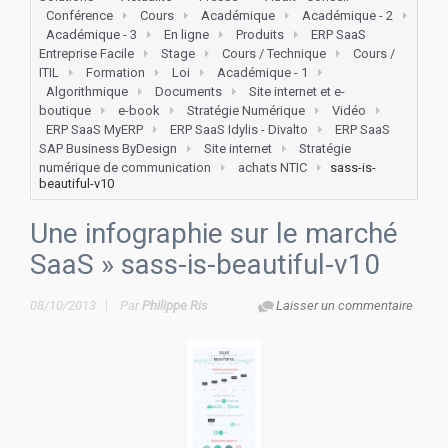
Conférence
Cours
Académique
Académique - 2
Académique - 3
En ligne
Produits
ERP SaaS
Entreprise Facile
Stage
Cours / Technique
Cours /
ITIL
Formation
Loi
Académique - 1
Algorithmique
Documents
Site internet et e-
boutique
e-book
Stratégie Numérique
Vidéo
ERP SaaS MyERP
ERP SaaS Idylis - Divalto
ERP SaaS
SAP Business ByDesign
Site internet
Stratégie
numérique de communication
achats NTIC
sass-is-
beautiful-v10
Une infographie sur le marché
SaaS
» sass-is-beautiful-v10
08/10/2013
Par
Philippe Ris
Laisser un commentaire