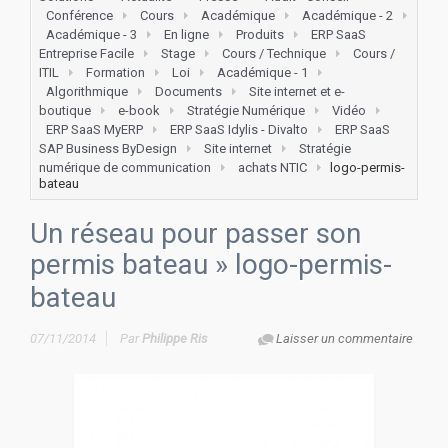
Conférence
Cours
Académique
Académique - 2
Académique - 3
En ligne
Produits
ERP SaaS
Entreprise Facile
Stage
Cours / Technique
Cours /
ITIL
Formation
Loi
Académique - 1
Algorithmique
Documents
Site internet et e-
boutique
e-book
Stratégie Numérique
Vidéo
ERP SaaS MyERP
ERP SaaS Idylis - Divalto
ERP SaaS
SAP Business ByDesign
Site internet
Stratégie
numérique de communication
achats NTIC
logo-permis-
bateau
Un réseau pour passer son
permis bateau
» logo-permis-
bateau
07/11/2014
Par
Philippe Ris
Laisser un commentaire