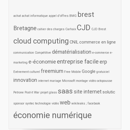
brest
achat
achat informatique
appel d'offres
BMG
CJD
Bretagne
cahier des charges
Carhaix
CJD Brest
cloud computing
CNIL
commerce en ligne
dématérialisation
communication
Compétitive
e-commerce
e-
entreprise facile
e-économie
erp
marketing
freemium
Google
Evénement culturel
Free Mobile
gratuiciel
innovation
internet
mariage
Microsoft
montage vidéo
octopousse
saas
site internet
solutic
Petrone
Post-it War
projet glass
web
sponsor
syntec
technologie
vidéo
wikileaks ; facebook
économie numérique