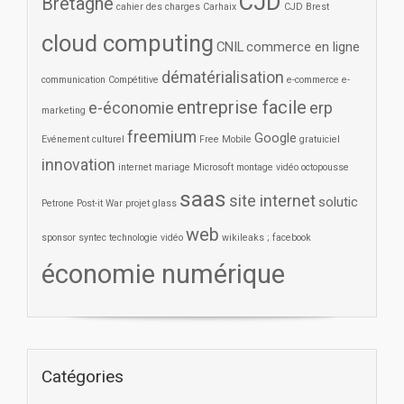
CJD
Bretagne
cahier des charges
Carhaix
CJD Brest
cloud computing
CNIL
commerce en ligne
dématérialisation
communication
Compétitive
e-commerce
e-
entreprise facile
e-économie
erp
marketing
freemium
Google
Evénement culturel
Free Mobile
gratuiciel
innovation
internet
mariage
Microsoft
montage vidéo
octopousse
saas
site internet
solutic
Petrone
Post-it War
projet glass
web
sponsor
syntec
technologie
vidéo
wikileaks ; facebook
économie numérique
Catégories