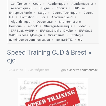
Conférence
Cours
Académique
Académique - 2
Académique - 3
En ligne
Produits
ERP SaaS
Entreprise Facile
Stage
Cours / Technique
Cours /
ITIL
Formation
Loi
Académique - 1
Algorithmique
Documents
Site internet et e-
boutique
e-book
Stratégie Numérique
Vidéo
ERP SaaS MyERP
ERP SaaS Idylis - Divalto
ERP SaaS
SAP Business ByDesign
Site internet
Stratégie
numérique de communication
achats NTIC
cjd
Speed Training CJD à Brest
»
cjd
12/03/2013
Par
Philippe Ris
Laisser un commentaire