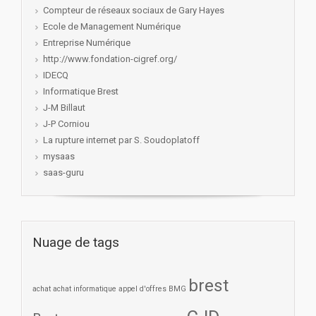
Compteur de réseaux sociaux de Gary Hayes
Ecole de Management Numérique
Entreprise Numérique
http://www.fondation-cigref.org/
IDECQ
Informatique Brest
J-M Billaut
J-P Corniou
La rupture internet par S. Soudoplatoff
mysaas
saas-guru
Nuage de tags
brest
achat
achat informatique
appel d'offres
BMG