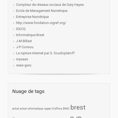
Compteur de réseaux sociaux de Gary Hayes
Ecole de Management Numérique
Entreprise Numérique
http://www.fondation-cigref.org/
IDECQ
Informatique Brest
J-M Billaut
J-P Corniou
La rupture internet par S. Soudoplatoff
mysaas
saas-guru
Nuage de tags
brest
achat
achat informatique
appel d'offres
BMG