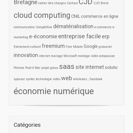
CJD
Bretagne
cahier des charges
Carhaix
CJD Brest
cloud computing
CNIL
commerce en ligne
dématérialisation
communication
Compétitive
e-commerce
e-
entreprise facile
e-économie
erp
marketing
freemium
Google
Evénement culturel
Free Mobile
gratuiciel
innovation
internet
mariage
Microsoft
montage vidéo
octopousse
saas
site internet
solutic
Petrone
Post-it War
projet glass
web
sponsor
syntec
technologie
vidéo
wikileaks ; facebook
économie numérique
Catégories