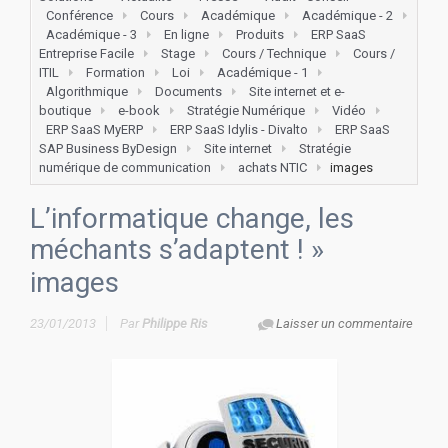
Conférence
Cours
Académique
Académique - 2
Académique - 3
En ligne
Produits
ERP SaaS
Entreprise Facile
Stage
Cours / Technique
Cours /
ITIL
Formation
Loi
Académique - 1
Algorithmique
Documents
Site internet et e-
boutique
e-book
Stratégie Numérique
Vidéo
ERP SaaS MyERP
ERP SaaS Idylis - Divalto
ERP SaaS
SAP Business ByDesign
Site internet
Stratégie
numérique de communication
achats NTIC
images
L’informatique change, les
méchants s’adaptent !
»
images
23/01/2013
Par
Philippe Ris
Laisser un commentaire