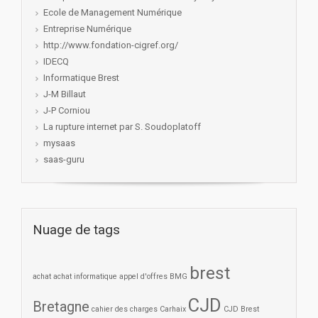
Ecole de Management Numérique
Entreprise Numérique
http://www.fondation-cigref.org/
IDECQ
Informatique Brest
J-M Billaut
J-P Corniou
La rupture internet par S. Soudoplatoff
mysaas
saas-guru
Nuage de tags
brest
achat
achat informatique
appel d'offres
BMG
CJD
Bretagne
cahier des charges
Carhaix
CJD Brest