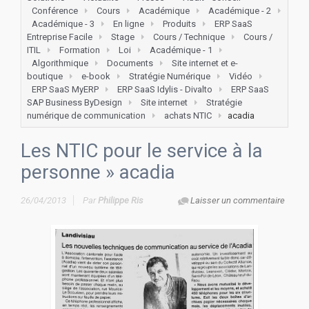
Conférence
Cours
Académique
Académique - 2
Académique - 3
En ligne
Produits
ERP SaaS
Entreprise Facile
Stage
Cours / Technique
Cours /
ITIL
Formation
Loi
Académique - 1
Algorithmique
Documents
Site internet et e-
boutique
e-book
Stratégie Numérique
Vidéo
ERP SaaS MyERP
ERP SaaS Idylis - Divalto
ERP SaaS
SAP Business ByDesign
Site internet
Stratégie
numérique de communication
achats NTIC
acadia
Les NTIC pour le service à la
personne
» acadia
26/04/2013
Par
Philippe Ris
Laisser un commentaire