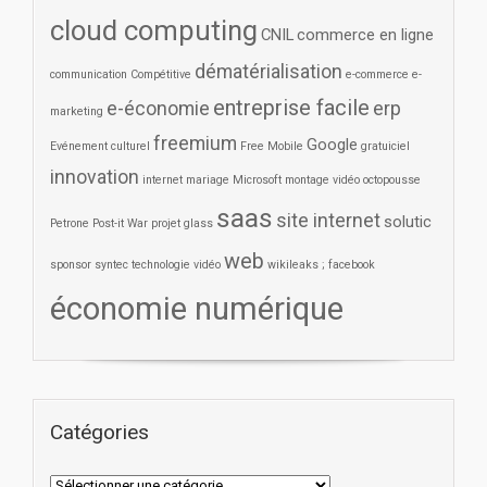
cloud computing
CNIL
commerce en ligne
dématérialisation
communication
Compétitive
e-commerce
e-
entreprise facile
e-économie
erp
marketing
freemium
Google
Evénement culturel
Free Mobile
gratuiciel
innovation
internet
mariage
Microsoft
montage vidéo
octopousse
saas
site internet
solutic
Petrone
Post-it War
projet glass
web
sponsor
syntec
technologie
vidéo
wikileaks ; facebook
économie numérique
Catégories