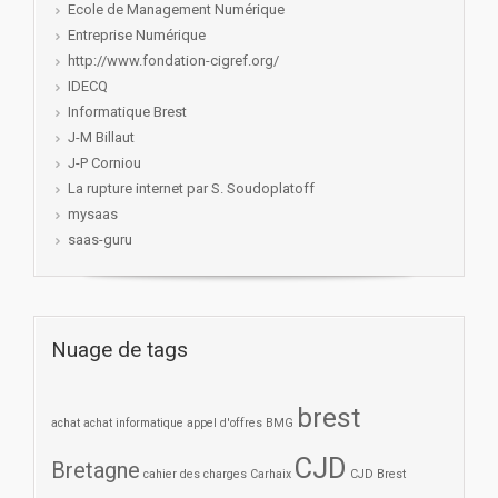
Ecole de Management Numérique
Entreprise Numérique
http://www.fondation-cigref.org/
IDECQ
Informatique Brest
J-M Billaut
J-P Corniou
La rupture internet par S. Soudoplatoff
mysaas
saas-guru
Nuage de tags
brest
achat
achat informatique
appel d'offres
BMG
CJD
Bretagne
cahier des charges
Carhaix
CJD Brest