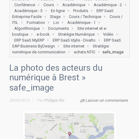
Conférence
Cours
Académique
Académique - 2
Académique - 3
En ligne
Produits
ERP SaaS
Entreprise Facile
Stage
Cours / Technique
Cours /
ITIL
Formation
Loi
Académique - 1
Algorithmique
Documents
Site internet et e-
boutique
e-book
Stratégie Numérique
Vidéo
ERP SaaS MyERP
ERP SaaS Idylis - Divalto
ERP SaaS
SAP Business ByDesign
Site internet
Stratégie
numérique de communication
achats NTIC
safe_image
La photo des acteurs du
numérique à Brest
»
safe_image
28/09/2012
Par
Philippe Ris
Laisser un commentaire