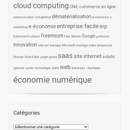
cloud computing
CNIL
commerce en ligne
dématérialisation
communication
Compétitive
e-commerce
e-
entreprise facile
e-économie
erp
marketing
freemium
Google
Evénement culturel
Free Mobile
gratuiciel
innovation
internet
mariage
Microsoft
montage vidéo
octopousse
saas
site internet
solutic
Petrone
Post-it War
projet glass
web
sponsor
syntec
technologie
vidéo
wikileaks ; facebook
économie numérique
Catégories