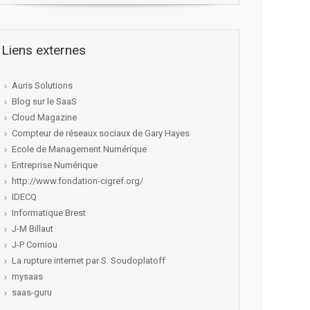
Liens externes
Auris Solutions
Blog sur le SaaS
Cloud Magazine
Compteur de réseaux sociaux de Gary Hayes
Ecole de Management Numérique
Entreprise Numérique
http://www.fondation-cigref.org/
IDECQ
Informatique Brest
J-M Billaut
J-P Corniou
La rupture internet par S. Soudoplatoff
mysaas
saas-guru