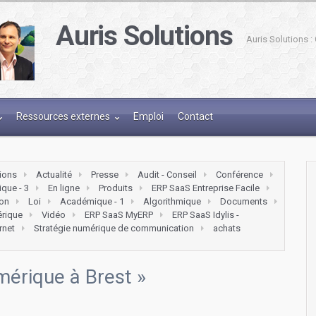
Auris Solutions
Auris Solutions 
Ressources externes
Emploi
Contact
tions
Actualité
Presse
Audit - Conseil
Conférence
que - 3
En ligne
Produits
ERP SaaS Entreprise Facile
on
Loi
Académique - 1
Algorithmique
Documents
érique
Vidéo
ERP SaaS MyERP
ERP SaaS Idylis -
ernet
Stratégie numérique de communication
achats
mérique à Brest
»