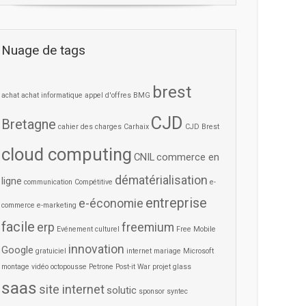
Nuage de tags
brest
achat
achat informatique
appel d'offres
BMG
CJD
Bretagne
cahier des charges
Carhaix
CJD Brest
cloud computing
CNIL
commerce en
dématérialisation
ligne
communication
Compétitive
e-
entreprise
e-économie
commerce
e-marketing
facile
erp
freemium
Evénement culturel
Free Mobile
innovation
Google
gratuiciel
internet
mariage
Microsoft
montage vidéo
octopousse
Petrone
Post-it War
projet glass
saas
site internet
solutic
sponsor
syntec