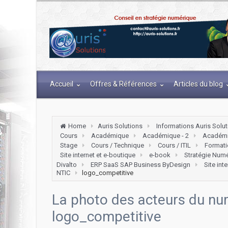
Accueil
Offres & Références
Articles du blog
Home
Auris Solutions
Informations Auris Solu
Cours
Académique
Académique - 2
Académi
Stage
Cours / Technique
Cours / ITIL
Formati
Site internet et e-boutique
e-book
Stratégie Num
Divalto
ERP SaaS SAP Business ByDesign
Site int
NTIC
logo_competitive
La photo des acteurs du nu
logo_competitive