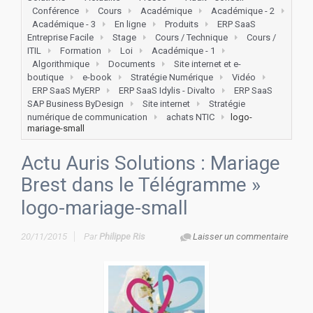
Conférence
Cours
Académique
Académique - 2
Académique - 3
En ligne
Produits
ERP SaaS
Entreprise Facile
Stage
Cours / Technique
Cours /
ITIL
Formation
Loi
Académique - 1
Algorithmique
Documents
Site internet et e-
boutique
e-book
Stratégie Numérique
Vidéo
ERP SaaS MyERP
ERP SaaS Idylis - Divalto
ERP SaaS
SAP Business ByDesign
Site internet
Stratégie
numérique de communication
achats NTIC
logo-
mariage-small
Actu Auris Solutions : Mariage
Brest dans le Télégramme
»
logo-mariage-small
20/11/2015
Par
Philippe Ris
Laisser un commentaire