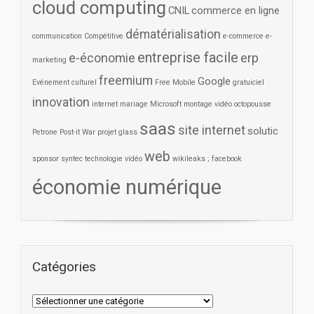
cloud computing
CNIL
commerce en ligne
dématérialisation
communication
Compétitive
e-commerce
e-
entreprise facile
e-économie
erp
marketing
freemium
Google
Evénement culturel
Free Mobile
gratuiciel
innovation
internet
mariage
Microsoft
montage vidéo
octopousse
saas
site internet
solutic
Petrone
Post-it War
projet glass
web
sponsor
syntec
technologie
vidéo
wikileaks ; facebook
économie numérique
Catégories