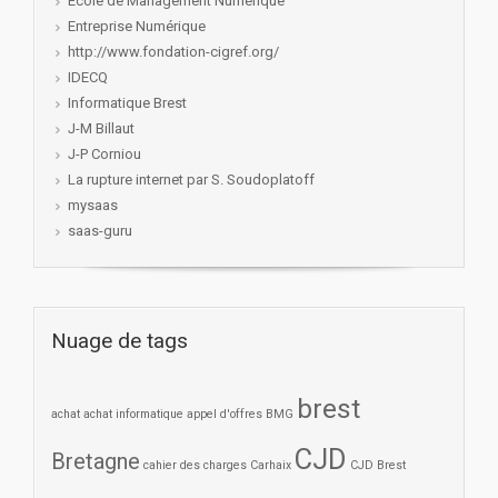
Ecole de Management Numérique
Entreprise Numérique
http://www.fondation-cigref.org/
IDECQ
Informatique Brest
J-M Billaut
J-P Corniou
La rupture internet par S. Soudoplatoff
mysaas
saas-guru
Nuage de tags
brest
achat
achat informatique
appel d'offres
BMG
CJD
Bretagne
cahier des charges
Carhaix
CJD Brest