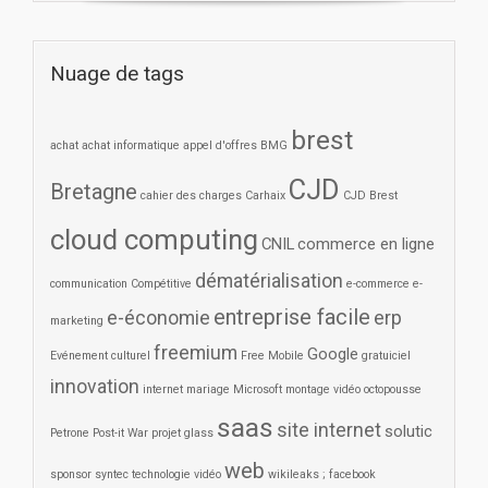
Nuage de tags
brest
achat
achat informatique
appel d'offres
BMG
CJD
Bretagne
cahier des charges
Carhaix
CJD Brest
cloud computing
CNIL
commerce en ligne
dématérialisation
communication
Compétitive
e-commerce
e-
entreprise facile
e-économie
erp
marketing
freemium
Google
Evénement culturel
Free Mobile
gratuiciel
innovation
internet
mariage
Microsoft
montage vidéo
octopousse
saas
site internet
solutic
Petrone
Post-it War
projet glass
web
sponsor
syntec
technologie
vidéo
wikileaks ; facebook