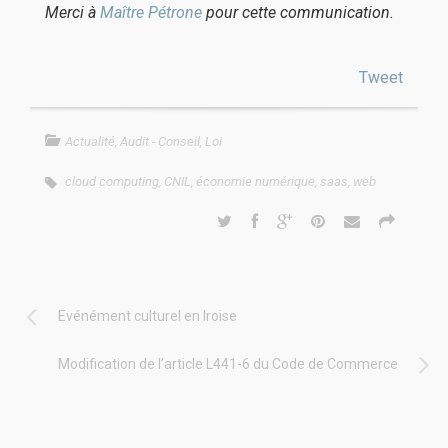
Merci à
Maître Pétrone
pour cette communication.
Tweet
Actualité
,
Audit - Conseil
,
Loi
cloud computing
,
CNIL
,
économie numérique
,
saas
,
web
Evénément culturel en Iroise
Modification de l’article L441-6 du Code de Commerce