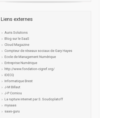
Liens externes
Auris Solutions
Blog sur le SaaS
Cloud Magazine
Compteur de réseaux sociaux de Gary Hayes
Ecole de Management Numérique
Entreprise Numérique
http://www.fondation-cigref.org/
IDECQ
Informatique Brest
J-M Billaut
J-P Corniou
La rupture internet par S. Soudoplatoff
mysaas
saas-guru