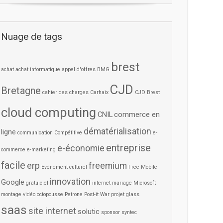
Nuage de tags
brest
achat
achat informatique
appel d'offres
BMG
CJD
Bretagne
cahier des charges
Carhaix
CJD Brest
cloud computing
CNIL
commerce en
dématérialisation
ligne
communication
Compétitive
e-
entreprise
e-économie
commerce
e-marketing
facile
erp
freemium
Evénement culturel
Free Mobile
innovation
Google
gratuiciel
internet
mariage
Microsoft
montage vidéo
octopousse
Petrone
Post-it War
projet glass
saas
site internet
solutic
sponsor
syntec