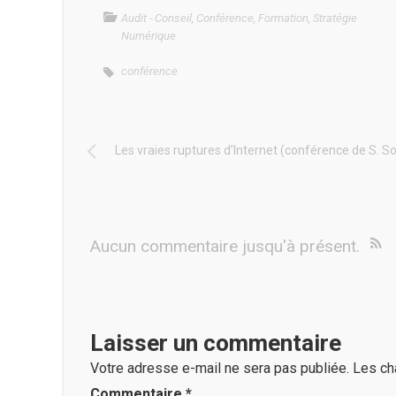
Audit - Conseil
,
Conférence
,
Formation
,
Stratégie
Numérique
conférence
Les vraies ruptures d’Internet (conférence de S. S
Aucun commentaire jusqu'à présent.
Laisser un commentaire
Votre adresse e-mail ne sera pas publiée.
Les ch
Commentaire
*