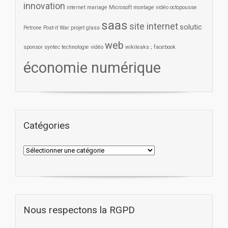
innovation
internet
mariage
Microsoft
montage vidéo
octopousse
saas
site internet
solutic
Petrone
Post-it War
projet glass
web
sponsor
syntec
technologie
vidéo
wikileaks ; facebook
économie numérique
Catégories
Nous respectons la RGPD