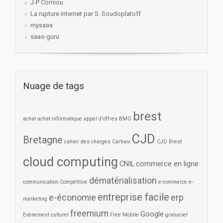
J-P Corniou
La rupture internet par S. Soudoplatoff
mysaas
saas-guru
Nuage de tags
brest
achat
achat informatique
appel d'offres
BMG
CJD
Bretagne
cahier des charges
Carhaix
CJD Brest
cloud computing
CNIL
commerce en ligne
dématérialisation
communication
Compétitive
e-commerce
e-
entreprise facile
e-économie
erp
marketing
freemium
Google
Evénement culturel
Free Mobile
gratuiciel