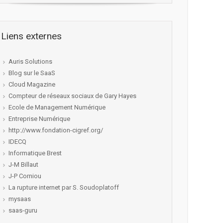
Liens externes
Auris Solutions
Blog sur le SaaS
Cloud Magazine
Compteur de réseaux sociaux de Gary Hayes
Ecole de Management Numérique
Entreprise Numérique
http://www.fondation-cigref.org/
IDECQ
Informatique Brest
J-M Billaut
J-P Corniou
La rupture internet par S. Soudoplatoff
mysaas
saas-guru