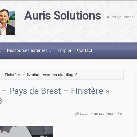
Auris Solutions
Auris Solutions 
Ressources externes
Emploi
Contact
 – Finistère
livraison-express-alu-pliage3
 – Pays de Brest – Finistère
»
3
Laisser un commentaire