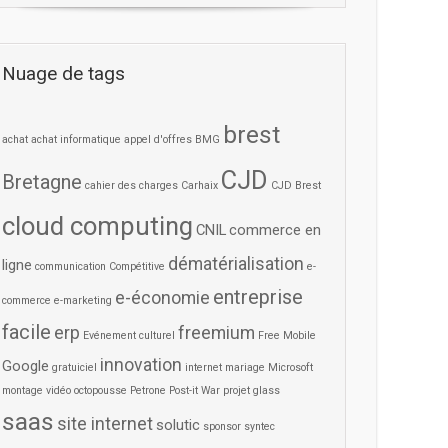
Nuage de tags
brest
achat
achat informatique
appel d'offres
BMG
CJD
Bretagne
cahier des charges
Carhaix
CJD Brest
cloud computing
CNIL
commerce en
dématérialisation
ligne
communication
Compétitive
e-
entreprise
e-économie
commerce
e-marketing
facile
erp
freemium
Evénement culturel
Free Mobile
innovation
Google
gratuiciel
internet
mariage
Microsoft
montage vidéo
octopousse
Petrone
Post-it War
projet glass
saas
site internet
solutic
sponsor
syntec