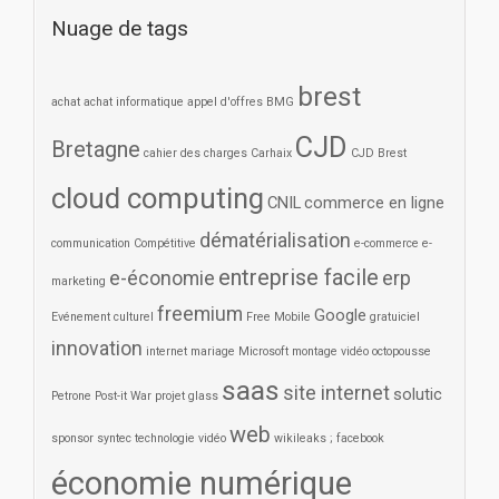
Nuage de tags
brest
achat
achat informatique
appel d'offres
BMG
CJD
Bretagne
cahier des charges
Carhaix
CJD Brest
cloud computing
CNIL
commerce en ligne
dématérialisation
communication
Compétitive
e-commerce
e-
entreprise facile
e-économie
erp
marketing
freemium
Google
Evénement culturel
Free Mobile
gratuiciel
innovation
internet
mariage
Microsoft
montage vidéo
octopousse
saas
site internet
solutic
Petrone
Post-it War
projet glass
web
sponsor
syntec
technologie
vidéo
wikileaks ; facebook
économie numérique