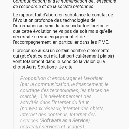
Communication) et à la numérisation de l’ensemble
de l’économie et de la société bretonnes
.
Le rapport fait d’abord en substance le constat de
l’évolution profonde des technologies de
l’information au sein du tissu industriel breton et
que cette évolution ne va pas de soit mais qu’elle
nécessite un vrai engagement et de
l’accompagnement, en particulier dans les PME.
Il préconise aussi un certain nombre d’éléments
qui (et c’est ce qui m’a fait particulièrement plaisir)
vont totalement dans le sens de la vision qu’a
choisi Auris Solutions. Je cite :
Proposition 4: encourager et favoriser
(par la communication, le financement, le
courtage des technologies, les places de
marché,…) le développement des
activités dans l’Internet du futur
(nouveaux réseaux, Internet des objets,
Internet des contenus, Internet des
services (
Software as a Service
),
nouveaux services et usages).