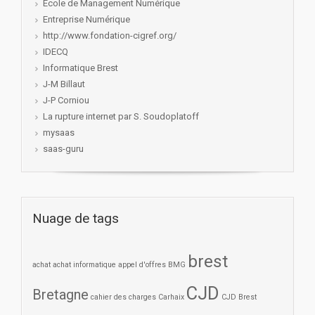
Ecole de Management Numérique
Entreprise Numérique
http://www.fondation-cigref.org/
IDECQ
Informatique Brest
J-M Billaut
J-P Corniou
La rupture internet par S. Soudoplatoff
mysaas
saas-guru
Nuage de tags
brest
achat
achat informatique
appel d'offres
BMG
CJD
Bretagne
cahier des charges
Carhaix
CJD Brest