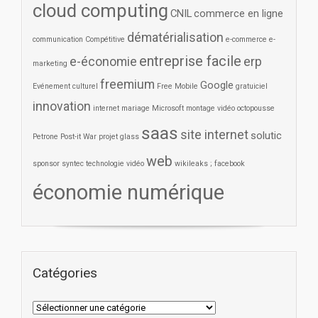
cloud computing
CNIL
commerce en ligne
dématérialisation
communication
Compétitive
e-commerce
e-
entreprise facile
e-économie
erp
marketing
freemium
Google
Evénement culturel
Free Mobile
gratuiciel
innovation
internet
mariage
Microsoft
montage vidéo
octopousse
saas
site internet
solutic
Petrone
Post-it War
projet glass
web
sponsor
syntec
technologie
vidéo
wikileaks ; facebook
économie numérique
Catégories