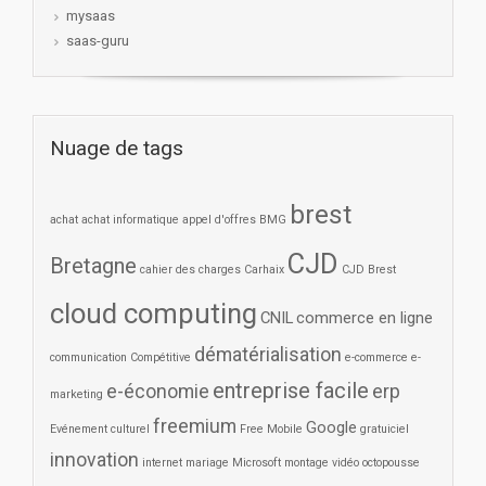
mysaas
saas-guru
Nuage de tags
brest
achat
achat informatique
appel d'offres
BMG
CJD
Bretagne
cahier des charges
Carhaix
CJD Brest
cloud computing
CNIL
commerce en ligne
dématérialisation
communication
Compétitive
e-commerce
e-
entreprise facile
e-économie
erp
marketing
freemium
Google
Evénement culturel
Free Mobile
gratuiciel
innovation
internet
mariage
Microsoft
montage vidéo
octopousse