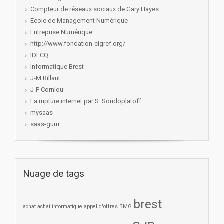
Compteur de réseaux sociaux de Gary Hayes
Ecole de Management Numérique
Entreprise Numérique
http://www.fondation-cigref.org/
IDECQ
Informatique Brest
J-M Billaut
J-P Corniou
La rupture internet par S. Soudoplatoff
mysaas
saas-guru
Nuage de tags
brest
achat
achat informatique
appel d'offres
BMG