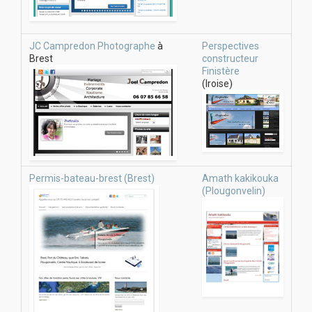
JC Campredon Photographe
à
Perspectives
Brest
constructeur
Finistère
(Iroise)
Permis-bateau-brest (Brest)
Amath kakikouka
(Plougonvelin)