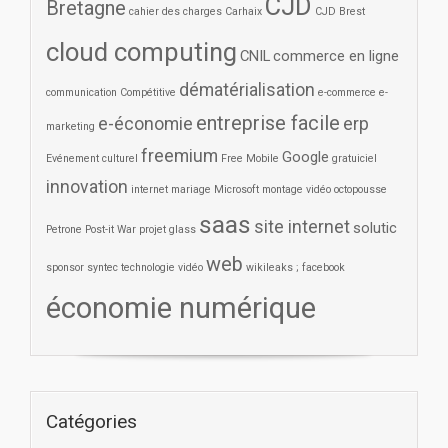
CJD
Bretagne
cahier des charges
Carhaix
CJD Brest
cloud computing
CNIL
commerce en ligne
dématérialisation
communication
Compétitive
e-commerce
e-
entreprise facile
e-économie
erp
marketing
freemium
Google
Evénement culturel
Free Mobile
gratuiciel
innovation
internet
mariage
Microsoft
montage vidéo
octopousse
saas
site internet
solutic
Petrone
Post-it War
projet glass
web
sponsor
syntec
technologie
vidéo
wikileaks ; facebook
économie numérique
Catégories