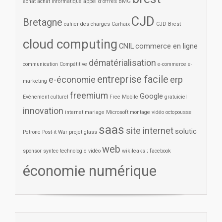
achat
achat informatique
appel d'offres
BMG
CJD
Bretagne
cahier des charges
Carhaix
CJD Brest
cloud computing
CNIL
commerce en ligne
dématérialisation
communication
Compétitive
e-commerce
e-
entreprise facile
e-économie
erp
marketing
freemium
Google
Evénement culturel
Free Mobile
gratuiciel
innovation
internet
mariage
Microsoft
montage vidéo
octopousse
saas
site internet
solutic
Petrone
Post-it War
projet glass
web
sponsor
syntec
technologie
vidéo
wikileaks ; facebook
économie numérique