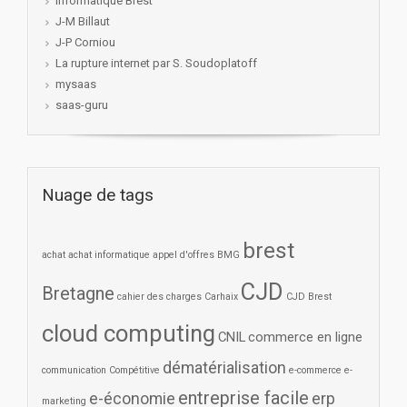
Informatique Brest
J-M Billaut
J-P Corniou
La rupture internet par S. Soudoplatoff
mysaas
saas-guru
Nuage de tags
brest
achat
achat informatique
appel d'offres
BMG
CJD
Bretagne
cahier des charges
Carhaix
CJD Brest
cloud computing
CNIL
commerce en ligne
dématérialisation
communication
Compétitive
e-commerce
e-
entreprise facile
e-économie
erp
marketing