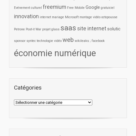
freemium
Google
Evénement culturel
Free Mobile
gratuiciel
innovation
internet
mariage
Microsoft
montage vidéo
octopousse
saas
site internet
solutic
Petrone
Post-it War
projet glass
web
sponsor
syntec
technologie
vidéo
wikileaks ; facebook
économie numérique
Catégories