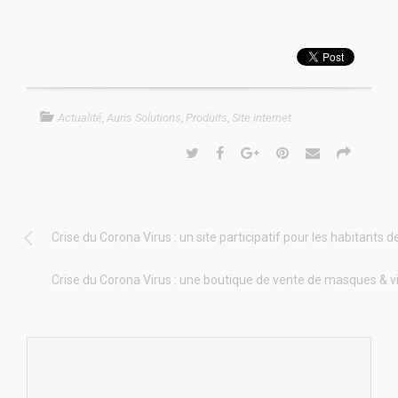
Actualité
,
Auris Solutions
,
Produits
,
Site internet
Crise du Corona Virus : un site participatif pour les habitant
Crise du Corona Virus : une boutique de vente de masques & vi