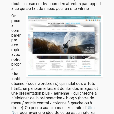
doute un cran en dessous des attentes par rapport
à ce qui se fait de mieux pour un site vitrine.
On
pourr
a
com
parer
par
exe
mple
avec
notre
propr
e
site
instit
utionnel (sous wordpress) qui inclut des effets
html5, un panorama faisant défiler des images et
une présentation plus « aérienne » qui cherche à
s’éloigner de la présentation « blog » (barre de
menu / article central / colonne à gauche ou à
droite). On pourra aussi consulter le site d’
Ultra
Noir
pour avoir une idée de ce qu’est un site au