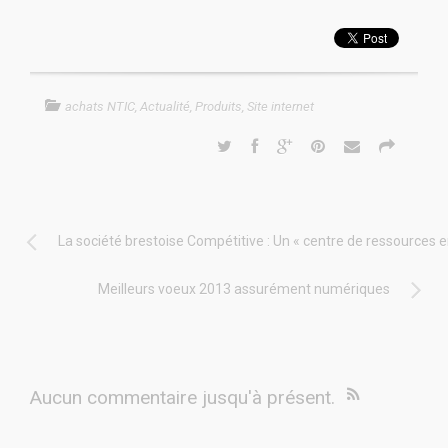
achats NTIC
,
Actualité
,
Produits
,
Site internet
La société brestoise Compétitive : Un « centre de ressources 
Meilleurs voeux 2013 assurément numériques
Aucun commentaire jusqu'à présent.