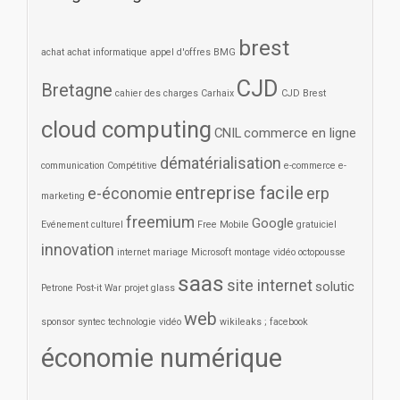
brest
achat
achat informatique
appel d'offres
BMG
CJD
Bretagne
cahier des charges
Carhaix
CJD Brest
cloud computing
CNIL
commerce en ligne
dématérialisation
communication
Compétitive
e-commerce
e-
entreprise facile
e-économie
erp
marketing
freemium
Google
Evénement culturel
Free Mobile
gratuiciel
innovation
internet
mariage
Microsoft
montage vidéo
octopousse
saas
site internet
solutic
Petrone
Post-it War
projet glass
web
sponsor
syntec
technologie
vidéo
wikileaks ; facebook
économie numérique