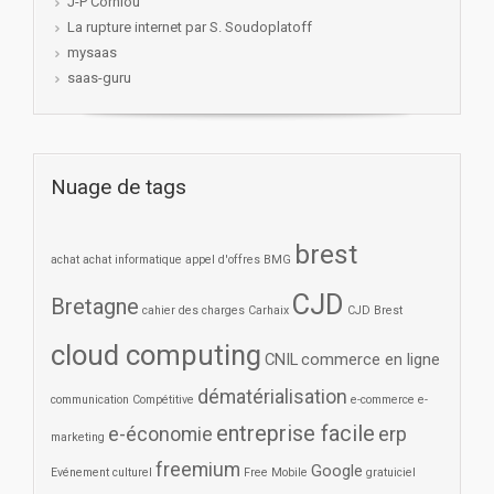
J-P Corniou
La rupture internet par S. Soudoplatoff
mysaas
saas-guru
Nuage de tags
brest
achat
achat informatique
appel d'offres
BMG
CJD
Bretagne
cahier des charges
Carhaix
CJD Brest
cloud computing
CNIL
commerce en ligne
dématérialisation
communication
Compétitive
e-commerce
e-
entreprise facile
e-économie
erp
marketing
freemium
Google
Evénement culturel
Free Mobile
gratuiciel