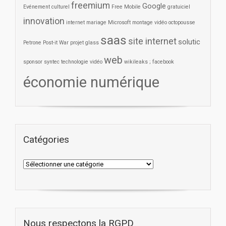
freemium
Google
Evénement culturel
Free Mobile
gratuiciel
innovation
internet
mariage
Microsoft
montage vidéo
octopousse
saas
site internet
solutic
Petrone
Post-it War
projet glass
web
sponsor
syntec
technologie
vidéo
wikileaks ; facebook
économie numérique
Catégories
Nous respectons la RGPD