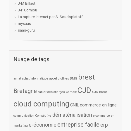
J-M Billaut
J-P Corniou
La rupture internet par S. Soudoplatoff
mysaas
saas-guru
Nuage de tags
brest
achat
achat informatique
appel d'offres
BMG
CJD
Bretagne
cahier des charges
Carhaix
CJD Brest
cloud computing
CNIL
commerce en ligne
dématérialisation
communication
Compétitive
e-commerce
e-
entreprise facile
e-économie
erp
marketing