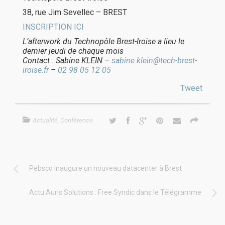
38, rue Jim Sevellec – BREST
INSCRIPTION ICI
L’afterwork du Technopôle Brest-Iroise a lieu le
dernier jeudi de chaque mois
Contact : Sabine KLEIN –
sabine.klein@tech-brest-
iroise.fr
–
02 98 05 12 05
Tweet
Actualité
,
Conférence
Pebsco inaugure un nouveau datacenter à Brest
Actu Auris Solutions : Free Syndic dans le Télégramme