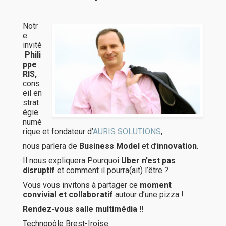
Notr
e
invité
Phili
ppe
RIS,
cons
eil en
strat
égie
numé
rique et fondateur d’
AURIS SOLUTIONS
,
nous parlera de
Business Model
et d’
innovation
.
Il nous expliquera Pourquoi
Uber n’est pas
disruptif
et comment il pourra(ait) l’être ?
Vous vous invitons à partager ce
moment
convivial et collaboratif
autour d’une pizza !
Rendez-vous salle multimédia !!
Technopôle Brest-Iroise