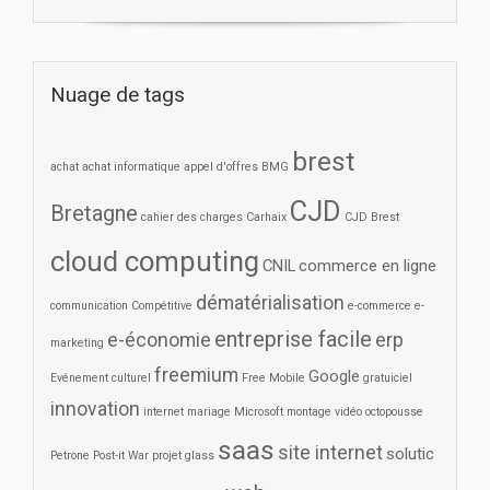
Nuage de tags
brest
achat
achat informatique
appel d'offres
BMG
CJD
Bretagne
cahier des charges
Carhaix
CJD Brest
cloud computing
CNIL
commerce en ligne
dématérialisation
communication
Compétitive
e-commerce
e-
entreprise facile
e-économie
erp
marketing
freemium
Google
Evénement culturel
Free Mobile
gratuiciel
innovation
internet
mariage
Microsoft
montage vidéo
octopousse
saas
site internet
solutic
Petrone
Post-it War
projet glass