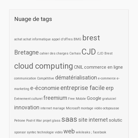
Nuage de tags
brest
achat
achat informatique
appel d'offres
BMG
CJD
Bretagne
cahier des charges
Carhaix
CJD Brest
cloud computing
CNIL
commerce en ligne
dématérialisation
communication
Compétitive
e-commerce
e-
entreprise facile
e-économie
erp
marketing
freemium
Google
Evénement culturel
Free Mobile
gratuiciel
innovation
internet
mariage
Microsoft
montage vidéo
octopousse
saas
site internet
solutic
Petrone
Post-it War
projet glass
web
sponsor
syntec
technologie
vidéo
wikileaks ; facebook