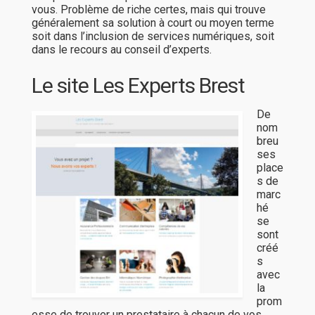
vous. Problème de riche certes, mais qui trouve
généralement sa solution à court ou moyen terme
soit dans l’inclusion de services numériques, soit
dans le recours au conseil d’experts.
Le site Les Experts Brest
De
nom
breu
ses
place
s de
marc
hé
se
sont
créé
s
avec
la
prom
esse de trouver un prestataire à chacun de vos