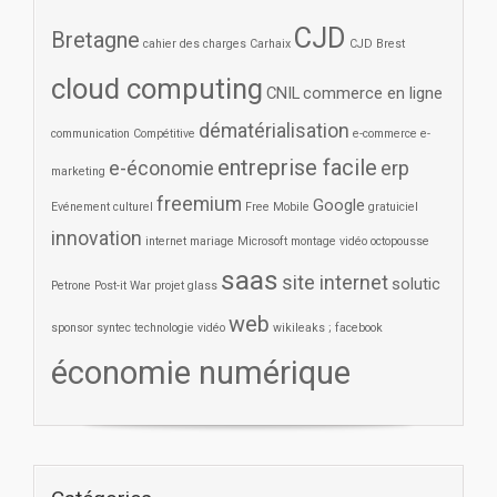
CJD
Bretagne
cahier des charges
Carhaix
CJD Brest
cloud computing
CNIL
commerce en ligne
dématérialisation
communication
Compétitive
e-commerce
e-
entreprise facile
e-économie
erp
marketing
freemium
Google
Evénement culturel
Free Mobile
gratuiciel
innovation
internet
mariage
Microsoft
montage vidéo
octopousse
saas
site internet
solutic
Petrone
Post-it War
projet glass
web
sponsor
syntec
technologie
vidéo
wikileaks ; facebook
économie numérique