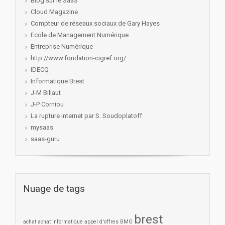
Blog sur le SaaS
Cloud Magazine
Compteur de réseaux sociaux de Gary Hayes
Ecole de Management Numérique
Entreprise Numérique
http://www.fondation-cigref.org/
IDECQ
Informatique Brest
J-M Billaut
J-P Corniou
La rupture internet par S. Soudoplatoff
mysaas
saas-guru
Nuage de tags
brest
achat
achat informatique
appel d'offres
BMG