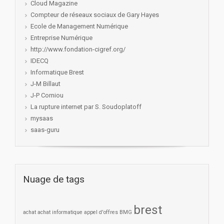
Cloud Magazine
Compteur de réseaux sociaux de Gary Hayes
Ecole de Management Numérique
Entreprise Numérique
http://www.fondation-cigref.org/
IDECQ
Informatique Brest
J-M Billaut
J-P Corniou
La rupture internet par S. Soudoplatoff
mysaas
saas-guru
Nuage de tags
brest
achat
achat informatique
appel d'offres
BMG