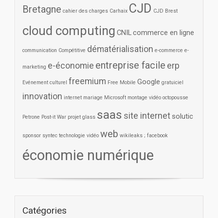
CJD
Bretagne
cahier des charges
Carhaix
CJD Brest
cloud computing
CNIL
commerce en ligne
dématérialisation
communication
Compétitive
e-commerce
e-
entreprise facile
e-économie
erp
marketing
freemium
Google
Evénement culturel
Free Mobile
gratuiciel
innovation
internet
mariage
Microsoft
montage vidéo
octopousse
saas
site internet
solutic
Petrone
Post-it War
projet glass
web
sponsor
syntec
technologie
vidéo
wikileaks ; facebook
économie numérique
Catégories