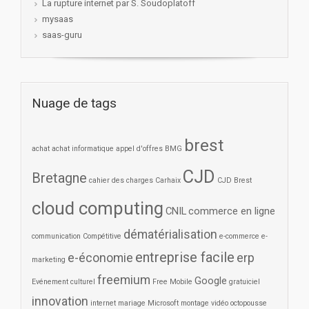
La rupture internet par S. Soudoplatoff
mysaas
saas-guru
Nuage de tags
brest
achat
achat informatique
appel d'offres
BMG
CJD
Bretagne
cahier des charges
Carhaix
CJD Brest
cloud computing
CNIL
commerce en ligne
dématérialisation
communication
Compétitive
e-commerce
e-
entreprise facile
e-économie
erp
marketing
freemium
Google
Evénement culturel
Free Mobile
gratuiciel
innovation
internet
mariage
Microsoft
montage vidéo
octopousse