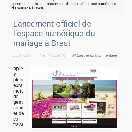
communication
Lancement officiel de l’espace numérique
du mariage à Brest
Lancement officiel de
l’espace numérique du
mariage à Brest
28/05/2014
Par
Philippe Ris
Laisser un commentaire
Aprè
s
plusi
eurs
mois
de
gest
ation
et de
co-
travai
l