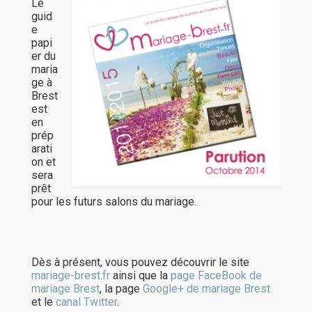
Le
guid
e
papi
er du
maria
ge à
Brest
est
en
prép
arati
on et
sera
prêt
pour les futurs salons du mariage.
Dès à présent, vous pouvez découvrir le site
mariage-brest.fr
ainsi que la
page FaceBook de
mariage Brest
, la page
Google+ de mariage Brest
et le
canal Twitter
.