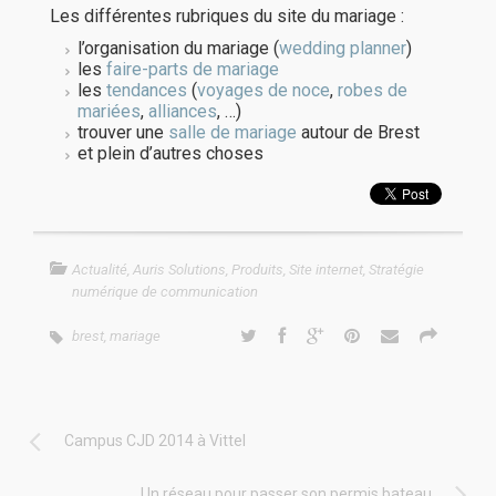
Les différentes rubriques du site du mariage :
l’organisation du mariage (
wedding planner
)
les
faire-parts de mariage
les
tendances
(
voyages de noce
,
robes de
mariées
,
alliances
, …)
trouver une
salle de mariage
autour de Brest
et plein d’autres choses
Actualité
,
Auris Solutions
,
Produits
,
Site internet
,
Stratégie
numérique de communication
brest
,
mariage
Campus CJD 2014 à Vittel
Un réseau pour passer son permis bateau