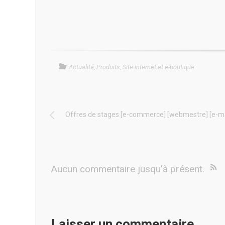
Actualité
,
Produits
,
Site internet et e-boutique
Offres de stages [e-commerce] [webmestre] [e-m
Aucun commentaire jusqu'à présent.
Laisser un commentaire