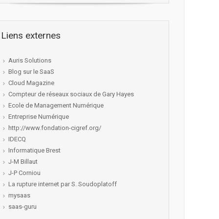
Liens externes
Auris Solutions
Blog sur le SaaS
Cloud Magazine
Compteur de réseaux sociaux de Gary Hayes
Ecole de Management Numérique
Entreprise Numérique
http://www.fondation-cigref.org/
IDECQ
Informatique Brest
J-M Billaut
J-P Corniou
La rupture internet par S. Soudoplatoff
mysaas
saas-guru