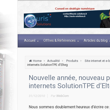
Accueil
Offres & Références
Articles du blog
Home
Actualité
Produits
Site internet et e
internets SolutionTPE d’Elteg
Nouvelle année, nouveau pa
internets SolutionTPE d’El
31/12/2010
Par
WebCom
Nous sommes doublement heureux d’écrire ce po