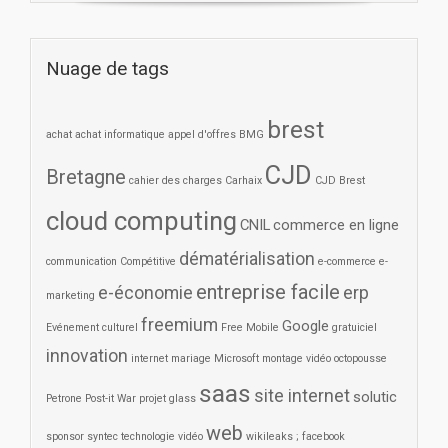
Nuage de tags
brest
achat
achat informatique
appel d'offres
BMG
CJD
Bretagne
cahier des charges
Carhaix
CJD Brest
cloud computing
CNIL
commerce en ligne
dématérialisation
communication
Compétitive
e-commerce
e-
entreprise facile
e-économie
erp
marketing
freemium
Google
Evénement culturel
Free Mobile
gratuiciel
innovation
internet
mariage
Microsoft
montage vidéo
octopousse
saas
site internet
solutic
Petrone
Post-it War
projet glass
web
sponsor
syntec
technologie
vidéo
wikileaks ; facebook