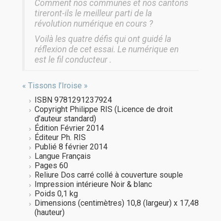
Comment nos communes et nos cantons
tireront-ils le meilleur parti de la
révolution numérique en cours ?
Voilà les quatre défis qui ont guidé la
réflexion de cet essai. Le numérique en
est le fil conducteur .
« Tissons l’Iroise »
ISBN 9781291237924
Copyright Philippe RIS (Licence de droit
d’auteur standard)
Édition Février 2014
Éditeur Ph. RIS
Publié 8 février 2014
Langue Français
Pages 60
Reliure Dos carré collé à couverture souple
Impression intérieure Noir & blanc
Poids 0,1 kg
Dimensions (centimètres) 10,8 (largeur) x 17,48
(hauteur)