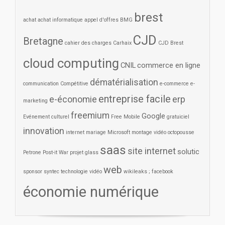
brest
achat
achat informatique
appel d'offres
BMG
CJD
Bretagne
cahier des charges
Carhaix
CJD Brest
cloud computing
CNIL
commerce en ligne
dématérialisation
communication
Compétitive
e-commerce
e-
entreprise facile
e-économie
erp
marketing
freemium
Google
Evénement culturel
Free Mobile
gratuiciel
innovation
internet
mariage
Microsoft
montage vidéo
octopousse
saas
site internet
solutic
Petrone
Post-it War
projet glass
web
sponsor
syntec
technologie
vidéo
wikileaks ; facebook
économie numérique