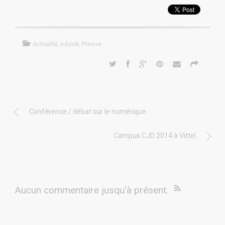
Actualité
,
e-book
,
Presse
Conférence / débat sur le numérique
Campus CJD 2014 à Vittel
Aucun commentaire jusqu'à présent.