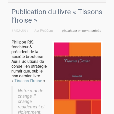
Publication du livre « Tissons
l’Iroise »
11/02/2014
Par
WebCom
Laisser un commentaire
Philippe RIS,
fondateur &
président de la
société brestoise
Auris Solutions de
conseil en stratégie
numérique, publie
son dernier livre
«
Tissons l’Iroise
».
Notre monde
change, il
change
rapidement et
violemment.