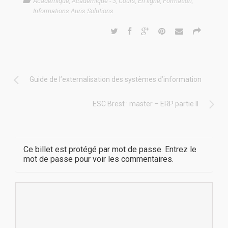
Académique
,
Académique - 3
,
Cours
,
En ligne
,
Formation
,
Informations Auris Solutions
Guide de l’externalisation des systèmes d’information
ESC Brest : master – ERP partie II
Ce billet est protégé par mot de passe. Entrez le
mot de passe pour voir les commentaires.