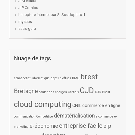
J-M Billaut
J-P Corniou
La rupture internet par S. Soudoplatoff
mysaas
saas-guru
Nuage de tags
brest
achat
achat informatique
appel d'offres
BMG
CJD
Bretagne
cahier des charges
Carhaix
CJD Brest
cloud computing
CNIL
commerce en ligne
dématérialisation
communication
Compétitive
e-commerce
e-
entreprise facile
e-économie
erp
marketing