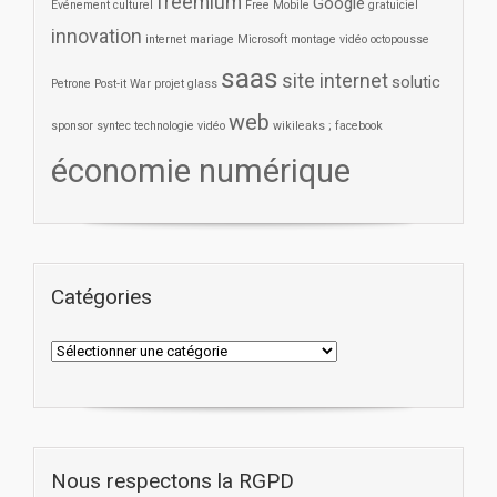
freemium
Google
Evénement culturel
Free Mobile
gratuiciel
innovation
internet
mariage
Microsoft
montage vidéo
octopousse
saas
site internet
solutic
Petrone
Post-it War
projet glass
web
sponsor
syntec
technologie
vidéo
wikileaks ; facebook
économie numérique
Catégories
Nous respectons la RGPD