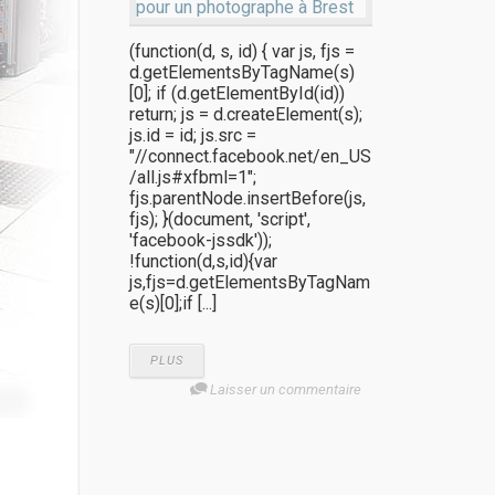
(function(d, s, id) { var js, fjs =
d.getElementsByTagName(s)
[0]; if (d.getElementById(id))
return; js = d.createElement(s);
js.id = id; js.src =
"//connect.facebook.net/en_US
/all.js#xfbml=1";
fjs.parentNode.insertBefore(js,
fjs); }(document, 'script',
'facebook-jssdk'));
!function(d,s,id){var
js,fjs=d.getElementsByTagNam
e(s)[0];if [...]
PLUS
Laisser un commentaire