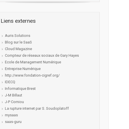
Liens externes
Auris Solutions
Blog sur le SaaS
Cloud Magazine
Compteur de réseaux sociaux de Gary Hayes
Ecole de Management Numérique
Entreprise Numérique
http://www.fondation-cigref.org/
IDECQ
Informatique Brest
J-M Billaut
J-P Corniou
La rupture internet par S. Soudoplatoff
mysaas
saas-guru