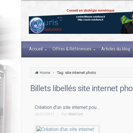
Accueil
Offres & Références
Articles du blog
Home
Tag: site internet photo
Billets libellés
site internet ph
Création d’un site internet pou...
26/07/2011
Par
WebCom