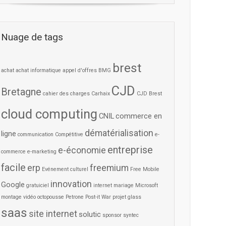
Nuage de tags
brest
achat
achat informatique
appel d'offres
BMG
CJD
Bretagne
cahier des charges
Carhaix
CJD Brest
cloud computing
CNIL
commerce en
dématérialisation
ligne
communication
Compétitive
e-
entreprise
e-économie
commerce
e-marketing
facile
erp
freemium
Evénement culturel
Free Mobile
innovation
Google
gratuiciel
internet
mariage
Microsoft
montage vidéo
octopousse
Petrone
Post-it War
projet glass
saas
site internet
solutic
sponsor
syntec