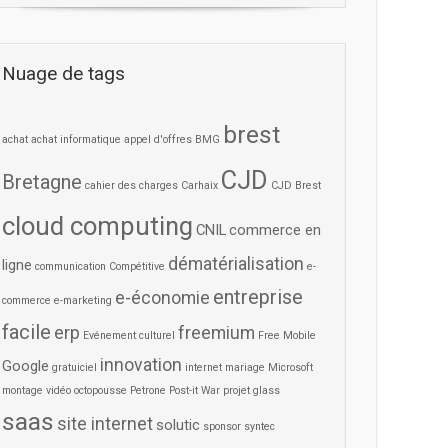
Nuage de tags
brest
achat
achat informatique
appel d'offres
BMG
CJD
Bretagne
cahier des charges
Carhaix
CJD Brest
cloud computing
CNIL
commerce en
dématérialisation
ligne
communication
Compétitive
e-
entreprise
e-économie
commerce
e-marketing
facile
erp
freemium
Evénement culturel
Free Mobile
innovation
Google
gratuiciel
internet
mariage
Microsoft
montage vidéo
octopousse
Petrone
Post-it War
projet glass
saas
site internet
solutic
sponsor
syntec