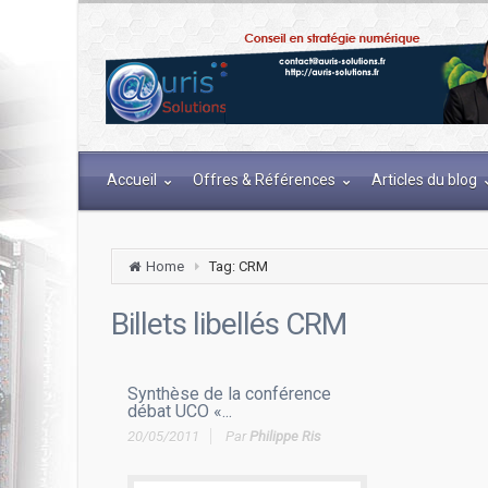
Accueil
Offres & Références
Articles du blog
Home
Tag: CRM
Billets libellés
CRM
Synthèse de la conférence
débat UCO «...
20/05/2011
Par
Philippe Ris