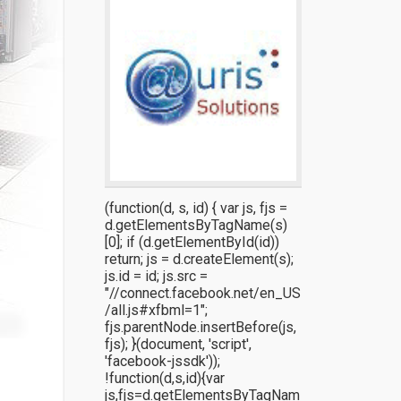
(function(d, s, id) { var js, fjs =
d.getElementsByTagName(s)
[0]; if (d.getElementById(id))
return; js = d.createElement(s);
js.id = id; js.src =
"//connect.facebook.net/en_US
/all.js#xfbml=1";
fjs.parentNode.insertBefore(js,
fjs); }(document, 'script',
'facebook-jssdk'));
!function(d,s,id){var
js,fjs=d.getElementsByTagNam