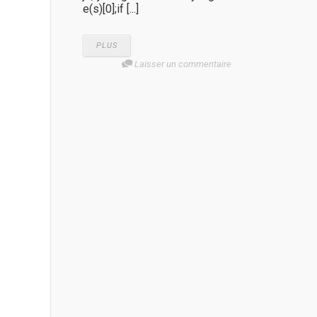
e(s)[0];if [...]
PLUS
Laisser un commentaire