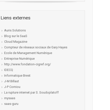
Liens externes
Auris Solutions
Blog sur le SaaS
Cloud Magazine
Compteur de réseaux sociaux de Gary Hayes
Ecole de Management Numérique
Entreprise Numérique
http://www.fondation-cigref.org/
IDECQ
Informatique Brest
J-M Billaut
J-P Corniou
La rupture internet par S. Soudoplatoff
mysaas
saas-guru