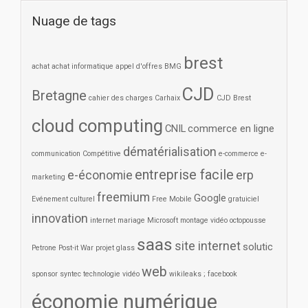
Nuage de tags
brest
achat
achat informatique
appel d'offres
BMG
CJD
Bretagne
cahier des charges
Carhaix
CJD Brest
cloud computing
CNIL
commerce en ligne
dématérialisation
communication
Compétitive
e-commerce
e-
entreprise facile
e-économie
erp
marketing
freemium
Google
Evénement culturel
Free Mobile
gratuiciel
innovation
internet
mariage
Microsoft
montage vidéo
octopousse
saas
site internet
solutic
Petrone
Post-it War
projet glass
web
sponsor
syntec
technologie
vidéo
wikileaks ; facebook
économie numérique