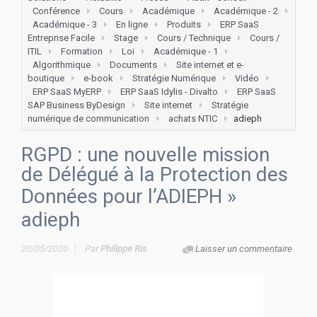
Conférence
Cours
Académique
Académique - 2
Académique - 3
En ligne
Produits
ERP SaaS
Entreprise Facile
Stage
Cours / Technique
Cours /
ITIL
Formation
Loi
Académique - 1
Algorithmique
Documents
Site internet et e-
boutique
e-book
Stratégie Numérique
Vidéo
ERP SaaS MyERP
ERP SaaS Idylis - Divalto
ERP SaaS
SAP Business ByDesign
Site internet
Stratégie
numérique de communication
achats NTIC
adieph
RGPD : une nouvelle mission
de Délégué à la Protection des
Données pour l’ADIEPH
»
adieph
20/05/2020
Par
Philippe Ris
Laisser un commentaire