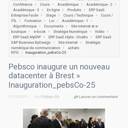
Conférence
Cours
Académique
Académique - 2
Académique - 3
En ligne
Produits
ERP SaaS
Entreprise Facile
Stage
Cours / Technique
Cours /
ITIL
Formation
Loi
Académique - 1
Algorithmique
Documents
Site internet et e-
boutique
e-book
Stratégie Numérique
Vidéo
ERP SaaS MyERP
ERP SaaS Idylis - Divalto
ERP SaaS
SAP Business ByDesign
Site internet
Stratégie
numérique de communication
achats
NTIC
Inauguration_pebsCo-25
Pebsco inaugure un nouveau
datacenter à Brest
»
Inauguration_pebsCo-25
27/10/2015
Par
Philippe Ris
Laisser un commentaire