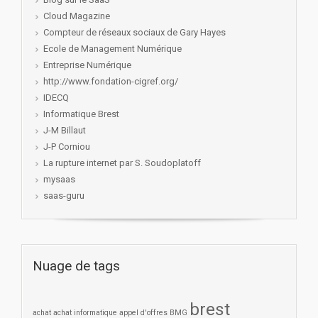
Cloud Magazine
Compteur de réseaux sociaux de Gary Hayes
Ecole de Management Numérique
Entreprise Numérique
http://www.fondation-cigref.org/
IDECQ
Informatique Brest
J-M Billaut
J-P Corniou
La rupture internet par S. Soudoplatoff
mysaas
saas-guru
Nuage de tags
brest
achat
achat informatique
appel d'offres
BMG