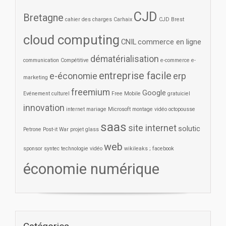
CJD
Bretagne
cahier des charges
Carhaix
CJD Brest
cloud computing
CNIL
commerce en ligne
dématérialisation
communication
Compétitive
e-commerce
e-
entreprise facile
e-économie
erp
marketing
freemium
Google
Evénement culturel
Free Mobile
gratuiciel
innovation
internet
mariage
Microsoft
montage vidéo
octopousse
saas
site internet
solutic
Petrone
Post-it War
projet glass
web
sponsor
syntec
technologie
vidéo
wikileaks ; facebook
économie numérique