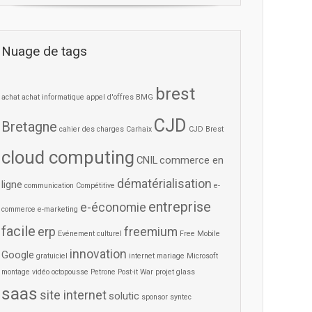
Nuage de tags
brest
achat
achat informatique
appel d'offres
BMG
CJD
Bretagne
cahier des charges
Carhaix
CJD Brest
cloud computing
CNIL
commerce en
dématérialisation
ligne
communication
Compétitive
e-
entreprise
e-économie
commerce
e-marketing
facile
erp
freemium
Evénement culturel
Free Mobile
innovation
Google
gratuiciel
internet
mariage
Microsoft
montage vidéo
octopousse
Petrone
Post-it War
projet glass
saas
site internet
solutic
sponsor
syntec