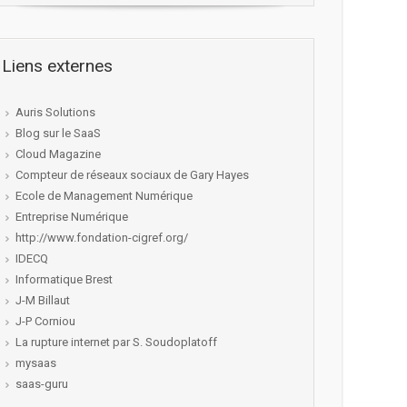
Liens externes
Auris Solutions
Blog sur le SaaS
Cloud Magazine
Compteur de réseaux sociaux de Gary Hayes
Ecole de Management Numérique
Entreprise Numérique
http://www.fondation-cigref.org/
IDECQ
Informatique Brest
J-M Billaut
J-P Corniou
La rupture internet par S. Soudoplatoff
mysaas
saas-guru