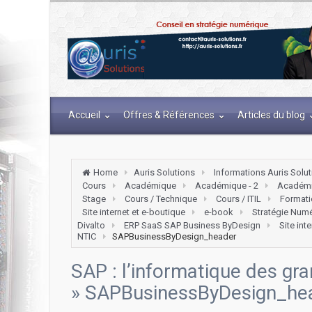
Accueil
Offres & Références
Articles du blog
Home
Auris Solutions
Informations Auris Solu
Cours
Académique
Académique - 2
Académi
Stage
Cours / Technique
Cours / ITIL
Formati
Site internet et e-boutique
e-book
Stratégie Num
Divalto
ERP SaaS SAP Business ByDesign
Site int
NTIC
SAPBusinessByDesign_header
SAP : l’informatique des gra
» SAPBusinessByDesign_he