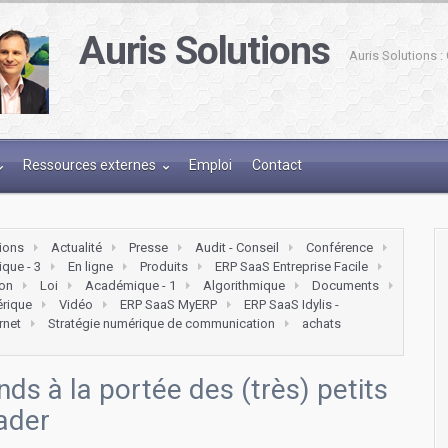
Auris Solutions
Auris Solutions 
Ressources externes
Emploi
Contact
tions
Actualité
Presse
Audit - Conseil
Conférence
que - 3
En ligne
Produits
ERP SaaS Entreprise Facile
on
Loi
Académique - 1
Algorithmique
Documents
érique
Vidéo
ERP SaaS MyERP
ERP SaaS Idylis -
ernet
Stratégie numérique de communication
achats
nds à la portée des (très) petits
ader