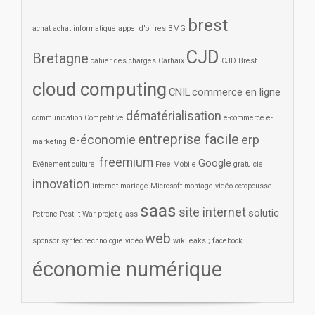
brest
achat
achat informatique
appel d'offres
BMG
CJD
Bretagne
cahier des charges
Carhaix
CJD Brest
cloud computing
CNIL
commerce en ligne
dématérialisation
communication
Compétitive
e-commerce
e-
entreprise facile
e-économie
erp
marketing
freemium
Google
Evénement culturel
Free Mobile
gratuiciel
innovation
internet
mariage
Microsoft
montage vidéo
octopousse
saas
site internet
solutic
Petrone
Post-it War
projet glass
web
sponsor
syntec
technologie
vidéo
wikileaks ; facebook
économie numérique