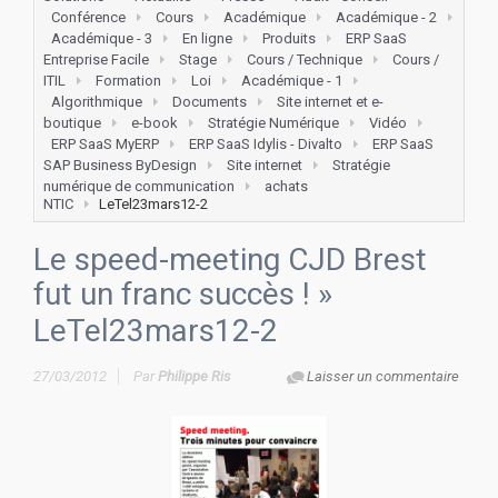
Conférence
Cours
Académique
Académique - 2
Académique - 3
En ligne
Produits
ERP SaaS
Entreprise Facile
Stage
Cours / Technique
Cours /
ITIL
Formation
Loi
Académique - 1
Algorithmique
Documents
Site internet et e-
boutique
e-book
Stratégie Numérique
Vidéo
ERP SaaS MyERP
ERP SaaS Idylis - Divalto
ERP SaaS
SAP Business ByDesign
Site internet
Stratégie
numérique de communication
achats
NTIC
LeTel23mars12-2
Le speed-meeting CJD Brest
fut un franc succès !
»
LeTel23mars12-2
27/03/2012
Par
Philippe Ris
Laisser un commentaire