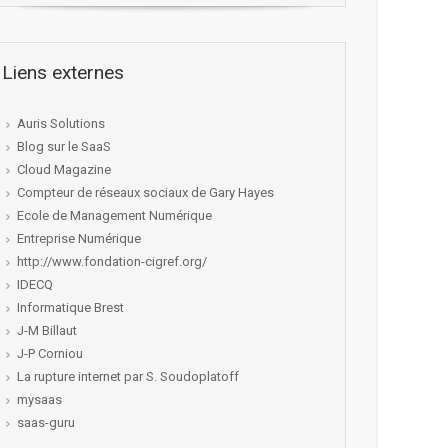
Liens externes
Auris Solutions
Blog sur le SaaS
Cloud Magazine
Compteur de réseaux sociaux de Gary Hayes
Ecole de Management Numérique
Entreprise Numérique
http://www.fondation-cigref.org/
IDECQ
Informatique Brest
J-M Billaut
J-P Corniou
La rupture internet par S. Soudoplatoff
mysaas
saas-guru