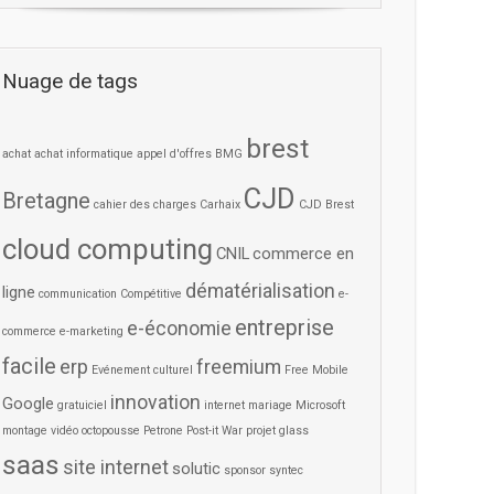
Nuage de tags
brest
achat
achat informatique
appel d'offres
BMG
CJD
Bretagne
cahier des charges
Carhaix
CJD Brest
cloud computing
CNIL
commerce en
dématérialisation
ligne
communication
Compétitive
e-
entreprise
e-économie
commerce
e-marketing
facile
erp
freemium
Evénement culturel
Free Mobile
innovation
Google
gratuiciel
internet
mariage
Microsoft
montage vidéo
octopousse
Petrone
Post-it War
projet glass
saas
site internet
solutic
sponsor
syntec