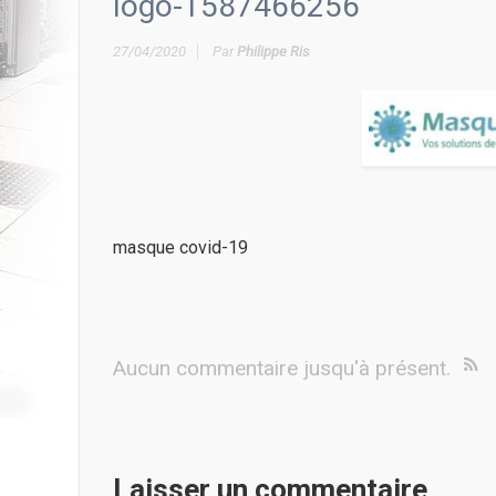
logo-1587466256
27/04/2020
Par
Philippe Ris
masque covid-19
Aucun commentaire jusqu'à présent.
Laisser un commentaire