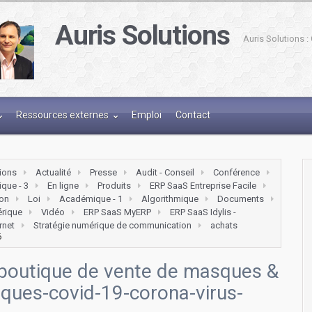
Auris Solutions
Auris Solutions 
Ressources externes
Emploi
Contact
tions
Actualité
Presse
Audit - Conseil
Conférence
que - 3
En ligne
Produits
ERP SaaS Entreprise Facile
on
Loi
Académique - 1
Algorithmique
Documents
érique
Vidéo
ERP SaaS MyERP
ERP SaaS Idylis -
ernet
Stratégie numérique de communication
achats
6
e boutique de vente de masques &
ques-covid-19-corona-virus-