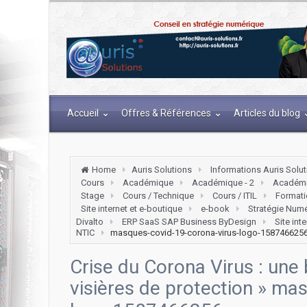
Accueil
Offres & Références
Articles du blog
Home
Auris Solutions
Informations Auris Solu
Cours
Académique
Académique - 2
Académi
Stage
Cours / Technique
Cours / ITIL
Formati
Site internet et e-boutique
e-book
Stratégie Num
Divalto
ERP SaaS SAP Business ByDesign
Site int
NTIC
masques-covid-19-corona-virus-logo-158746625
Crise du Corona Virus : un
visières de protection
» mas