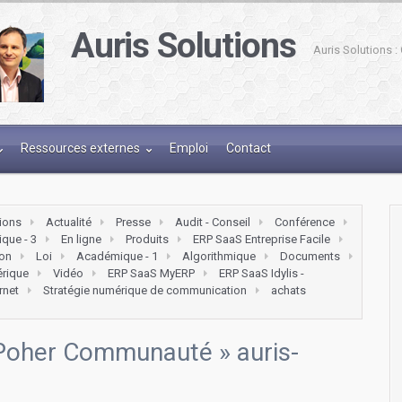
Auris Solutions
Auris Solutions 
Ressources externes
Emploi
Contact
tions
Actualité
Presse
Audit - Conseil
Conférence
que - 3
En ligne
Produits
ERP SaaS Entreprise Facile
on
Loi
Académique - 1
Algorithmique
Documents
érique
Vidéo
ERP SaaS MyERP
ERP SaaS Idylis -
ernet
Stratégie numérique de communication
achats
r Poher Communauté
» auris-