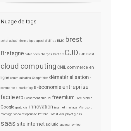
Nuage de tags
brest
achat
achat informatique
appel d'offres
BMG
CJD
Bretagne
cahier des charges
Carhaix
CJD Brest
cloud computing
CNIL
commerce en
dématérialisation
ligne
communication
Compétitive
e-
entreprise
e-économie
commerce
e-marketing
facile
erp
freemium
Evénement culturel
Free Mobile
innovation
Google
gratuiciel
internet
mariage
Microsoft
montage vidéo
octopousse
Petrone
Post-it War
projet glass
saas
site internet
solutic
sponsor
syntec