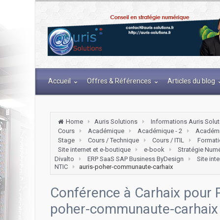
Accueil
Offres & Références
Articles du blog
Home
Auris Solutions
Informations Auris Solu
Cours
Académique
Académique - 2
Académi
Stage
Cours / Technique
Cours / ITIL
Formati
Site internet et e-boutique
e-book
Stratégie Num
Divalto
ERP SaaS SAP Business ByDesign
Site int
NTIC
auris-poher-communaute-carhaix
Conférence à Carhaix pou
poher-communaute-carhaix