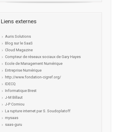
Liens externes
Auris Solutions
Blog sur le SaaS
Cloud Magazine
Compteur de réseaux sociaux de Gary Hayes
Ecole de Management Numérique
Entreprise Numérique
http://www.fondation-cigref.org/
IDECQ
Informatique Brest
J-M Billaut
J-P Corniou
La rupture internet par S. Soudoplatoff
mysaas
saas-guru