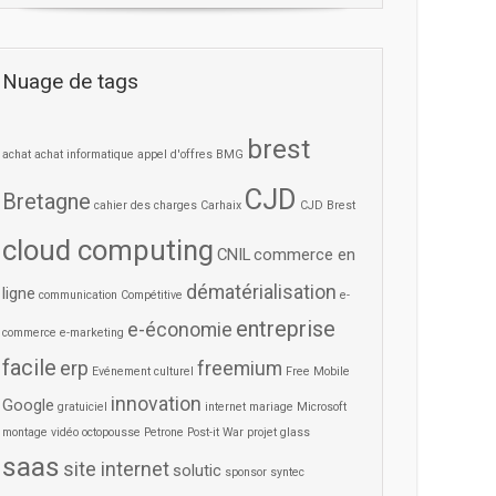
Nuage de tags
brest
achat
achat informatique
appel d'offres
BMG
CJD
Bretagne
cahier des charges
Carhaix
CJD Brest
cloud computing
CNIL
commerce en
dématérialisation
ligne
communication
Compétitive
e-
entreprise
e-économie
commerce
e-marketing
facile
erp
freemium
Evénement culturel
Free Mobile
innovation
Google
gratuiciel
internet
mariage
Microsoft
montage vidéo
octopousse
Petrone
Post-it War
projet glass
saas
site internet
solutic
sponsor
syntec