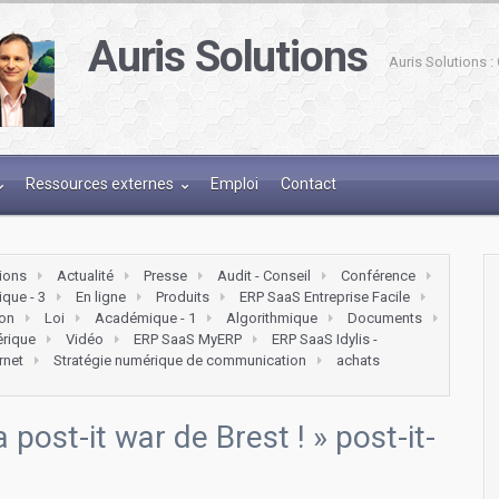
Auris Solutions
Auris Solutions 
Ressources externes
Emploi
Contact
tions
Actualité
Presse
Audit - Conseil
Conférence
que - 3
En ligne
Produits
ERP SaaS Entreprise Facile
on
Loi
Académique - 1
Algorithmique
Documents
érique
Vidéo
ERP SaaS MyERP
ERP SaaS Idylis -
ernet
Stratégie numérique de communication
achats
 post-it war de Brest !
» post-it-