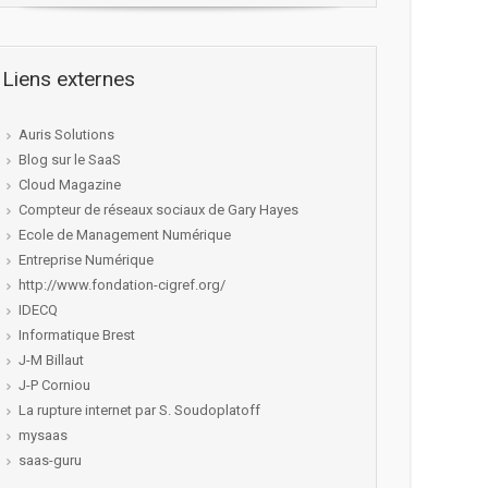
Liens externes
Auris Solutions
Blog sur le SaaS
Cloud Magazine
Compteur de réseaux sociaux de Gary Hayes
Ecole de Management Numérique
Entreprise Numérique
http://www.fondation-cigref.org/
IDECQ
Informatique Brest
J-M Billaut
J-P Corniou
La rupture internet par S. Soudoplatoff
mysaas
saas-guru