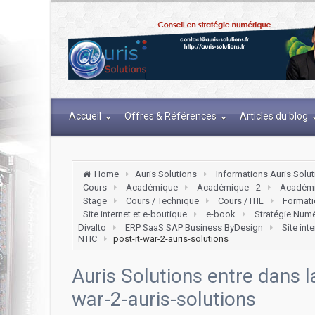
Accueil
Offres & Références
Articles du blog
Home
Auris Solutions
Informations Auris Solu
Cours
Académique
Académique - 2
Académi
Stage
Cours / Technique
Cours / ITIL
Formati
Site internet et e-boutique
e-book
Stratégie Num
Divalto
ERP SaaS SAP Business ByDesign
Site int
NTIC
post-it-war-2-auris-solutions
Auris Solutions entre dans la
war-2-auris-solutions